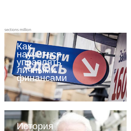
sections million
Как
научиться
управлять
личными
финансами
История