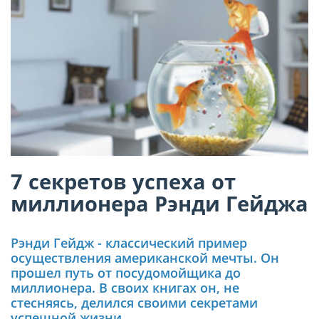
7 секретов успеха от
миллионера Рэнди Гейджа
Рэнди Гейдж - классический пример
осуществления американской мечты. Он
прошел путь от посудомойщика до
миллионера. В своих книгах он, не
стесняясь, делился своими секретами
успешной жизни