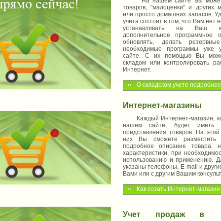
На нашем сайте Вы можете в
товаров, "малоценки" и других 
или просто домашних запасов. Уд
учета состоит в том, что Вам нет
устанавливать на Ваш ко
дополнительное программное о
обновлять, делать резервны
необходимые программы уже 
сайте. С их помощью Вы може
складом или контролировать р
Интернет.
О складском учете подробнее
Интернет-магазины
Каждый Интернет-магазин, ко
нашем сайте, будет иметь 
представления товаров. На этой
них Вы сможете разместить 
подробное описание товара, н
характеристики, при необходимо
использованию и применению. Дл
указаны телефоны, E-mail и други
Вами или с другим Вашим консульт
Как созать Интернет-магази
Учет продаж в