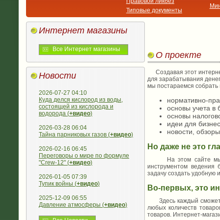
Правовой ликбез
Мин
Типовые документы
Интернет магазины
Все Интернет магазины
О проекте
Создавая этот интернет
Новости
для зарабатывания денег.
мы постараемся собрать 
2026-07-27 04:10
Куда делся кислород из воды,
нормативно-пра
состоящей из кислорода и
основы учета в 
водорода (
+видео
)
основы налогово
идеи для бизне
2026-03-28 06:04
новости, обзоры
Тайна парниковых газов (
+видео
)
Но даже не это гл
2026-02-16 06:45
Переговоры о мире по формуле
На этом сайте мы соз
"Crew-12" (
+видео
)
инструментом ведения 
задачу создать удобную 
2026-01-05 07:39
Тупик войны (
+видео
)
Во-первых, это ин
2025-12-09 06:55
Здесь каждый сможет ле
Давление атмосферы (
+видео
)
любых количеств товаро
товаров. Интернет-магази