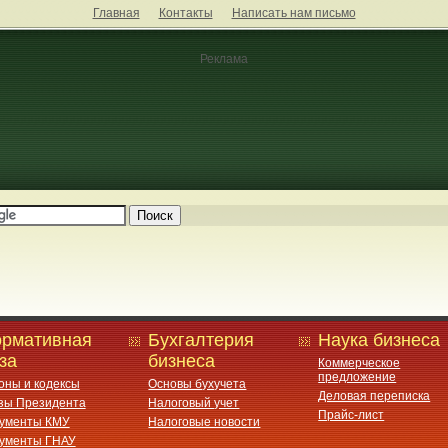
Главная
Контакты
Написать нам письмо
Реклама
рмативная
Бухгалтерия
Наука бизнеса
за
бизнеса
Коммерческое
предложение
оны и кодексы
Основы бухучета
Деловая переписка
зы Президента
Налоговый учет
Прайс-лист
ументы КМУ
Налоговые новости
ументы ГНАУ