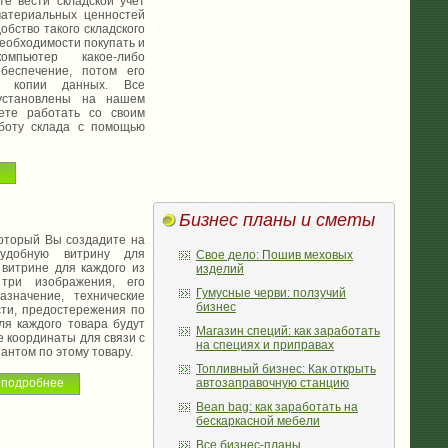
ести складской учет
материальных ценностей
обство такого складского
 необходимости покупать и
мпьютер какое-либо
беспечение, потом его
е копии данных. Все
установлены на нашем
те работать со своим
аботу склада с помощью
Бизнес планы и сметы
торый Вы создадите на
удобную витрину для
Свое дело: Пошив меховых
 витрине для каждого из
изделий
три изображения, его
Гумусные черви: ползучий
азначение, технические
бизнес
сти, предостережения по
я каждого товара будут
Магазин специй: как заработать
е координаты для связи с
на специях и приправах
антом по этому товару.
Топливный бизнес: Как открыть
автозаправочную станцию
н подробнее
Bean bag: как заработать на
бескаркасной мебели
Все бизнес-планы