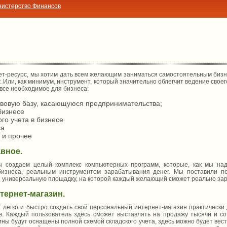
истерство Финансов
-ресурс, мы хотим дать всем желающим заниматься самостоятельным бизн
 Или, как минимум, инструмент, который значительно облегчит ведение своег
все необходимое для бизнеса:
вовую базу, касающуюся предпринимательства;
бизнесе
го учета в бизнесе
са
 и прочее
авное.
даем целый комплекс компьютерных программ, которые, как мы наде
бизнеса, реальным инструментом зарабатывания денег. Мы поставили п
и универсальную площадку, на которой каждый желающий сможет реально за
тернет-магазин.
гко и быстро создать свой персональный интернет-магазин практически 
в. Каждый пользователь здесь сможет выставлять на продажу тысячи и с
ны будут оснащены полной схемой складского учета, здесь можно будет вест