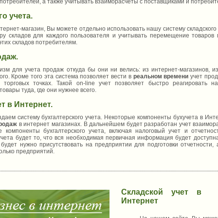
 потребителей, а также учитывать взаиморасчеты с поставщиками и потребит
о учета.
нет-магазин, Вы можете отдельно использовать нашу систему складского 
уру складов для каждого пользователя и учитывать перемещение товаров 
 этих складов потребителям.
одаж.
ля учета продаж откуда бы они ни велись: из интернет-магазинов, из
ого. Кроме того эта система позволяет вести в
реальном времени
учет прод
 торговых точках. Такой on-line учет позволяет быстро реагировать н
овары туда, где они нужнее всего.
т в Интернет.
ем систему бухгалтерского учета. Некоторые компоненты бухучета в Интер
продаж
в интернет магазинах. В дальнейшем будет разработан учет взаимор
 компоненты бухгалтерского учета, включая налоговый учет и отчетно
учета будет то, что вся необходимая первичная информация будет доступн
 будет нужно присутствовать на предприятии для подготовки отчетности, 
олько предприятий.
Складской учет в
Интернет