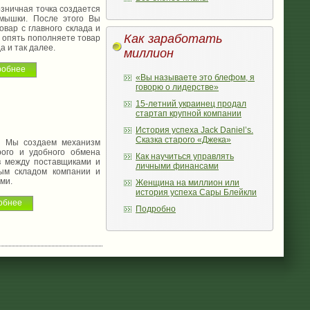
ичная точка создается
мышки. После этого Вы
овар с главного склада и
Как заработать
м опять пополняете товар
а и так далее.
миллион
дробнее
«Вы называете это блефом, я
говорю о лидерстве»
15-летний украинец продал
стартап крупной компании
История успеха Jack Daniel’s.
Сказка старого «Джека»
создаем механизм
рого и удобного обмена
Как научиться управлять
в между поставщиками и
личными финансами
ным складом компании и
ми.
Женщина на миллион или
история успеха Сары Блейкли
робнее
Подробно