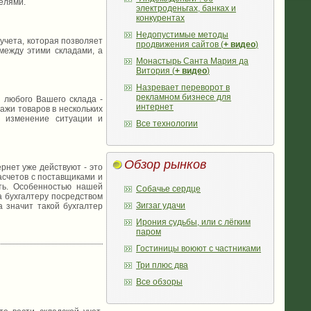
елями.
электроденьгах, банках и
конкурентах
Недопустимые методы
учета, которая позволяет
продвижения сайтов (
+ видео
)
между этими складами, а
Монастырь Санта Мария да
Витория (
+ видео
)
Назревает переворот в
рекламном бизнесе для
 любого Вашего склада -
интернет
ажи товаров в нескольких
а изменение ситуации и
Все технологии
Обзор рынков
нет уже действуют - это
асчетов с поставщиками и
сть. Особенностью нашей
Собачье сердце
а бухгалтеру посредством
Зигзаг удачи
а значит такой бухгалтер
Ирония судьбы, или с лёгким
паром
Гостиницы воюют с частниками
Три плюс два
Все обзоры