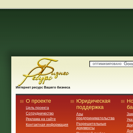
Интернет ресурс Вашего бизнеса
О проекте
Юридическая
Но
поддержка
ба
Цель проекта
Сотрудничество
Азы
Зак
предпринимательства
Реклама на сайте
Ука
Разрешительные
Контактная информация
Док
документы
Док