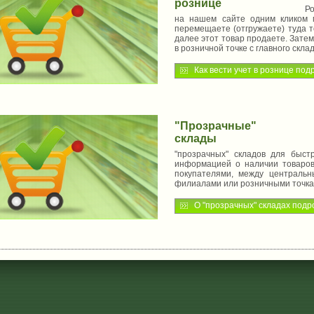
рознице
Розн
на нашем сайте одним кликом 
перемещаете (отгружаете) туда т
далее этот товар продаете. Зате
в розничной точке с главного склад
Как вести учет в рознице по
"Прозрачные"
склады
Мы 
"прозрачных" складов для быст
информацией о наличии товаро
покупателями, между централь
филиалами или розничными точка
О "прозрачных" складах под