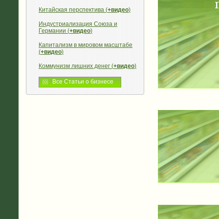
Китайская перспектива (
+видео
)
Индустриализация Союза и
Германии (
+видео
)
Капитализм в мировом масштабе
(
+видео
)
Коммунизм лишних денег (
+видео
)
Все Статьи о бизнесе