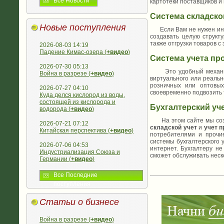
Все Новости
картотеки поставщиков и
Система складског
Новые поступления
Если Вам не нужен интер
создавать целую структ
также отгрузки товаров с
2026-08-03 14:19
Падение Кимас-озера (
+видео
)
Система учета пр
2026-07-30 05:13
Это удобный механизм д
Война в разрезе (
+видео
)
виртуального или реальн
розничных или оптовых
2026-07-27 04:10
своевременно подвозить т
Куда делся кислород из воды,
состоящей из кислорода и
Бухгалтерский уче
водорода (
+видео
)
На этом сайте мы созда
2026-07-21 07:12
складской учет
и
учет 
Китайская перспектива (
+видео
)
потребителями и прочие
системы бухгалтерского 
2026-07-06 04:53
интернет. Бухгалтеру не
Индустриализация Союза и
сможет обслуживать неск
Германии (
+видео
)
Все Последние
поступления
Статьи о бизнесе
Война в разрезе (
+видео
)