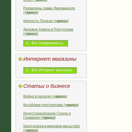
Развалины замка Джерманело
(
+видео
)
Крепость Пенела (
+видео
)
Деревня Алвега в Португалии
(
+видео
)
Вся Недвижимость
Интернет магазины
Все Интернет магазины
Статьи о бизнесе
Война в разрезе (
+видео
)
Китайская перспектива (
+видео
)
Индустриализация Союза и
Германии (
+видео
)
Капитализм в мировом масштабе
(
+видео
)