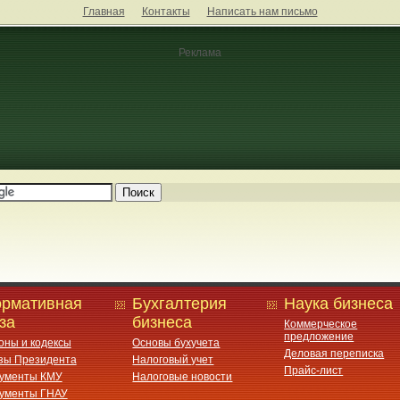
Главная
Контакты
Написать нам письмо
Реклама
рмативная
Бухгалтерия
Наука бизнеса
за
бизнеса
Коммерческое
предложение
оны и кодексы
Основы бухучета
Деловая переписка
зы Президента
Налоговый учет
Прайс-лист
ументы КМУ
Налоговые новости
ументы ГНАУ