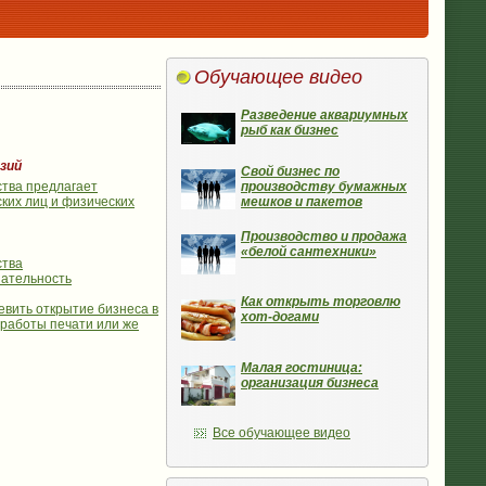
Обучающее видео
Разведение аквариумных
рыб как бизнес
зий
Свой бизнес по
производству бумажных
ства предлагает
мешков и пакетов
ких лиц и физических
Производство и продажа
«белой сантехники»
ства
зательность
Как открыть торговлю
евить открытие бизнеса в
хот-догами
 работы печати или же
Малая гостиница:
организация бизнеса
Все обучающее видео