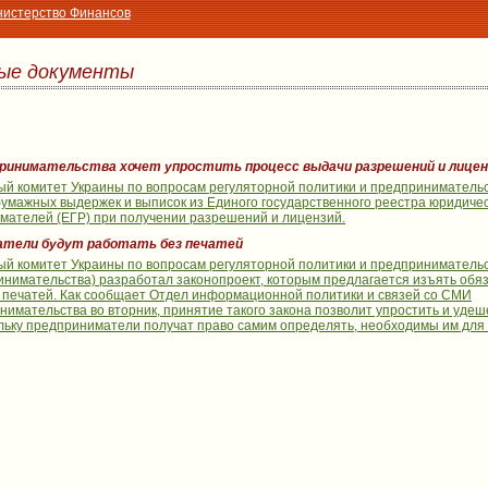
истерство Финансов
ые документы
ринимательства хочет упростить процесс выдачи разрешений и лицен
ый комитет Украины по вопросам регуляторной политики и предприниматель
бумажных выдержек и выписок из Единого государственного реестра юридичес
мателей (ЕГР) при получении разрешений и лицензий.
атели будут работать без печатей
ый комитет Украины по вопросам регуляторной политики и предприниматель
инимательства) разработал законопроект, которым предлагается изъять обя
 печатей. Как сообщает Отдел информационной политики и связей со СМИ
имательства во вторник, принятие такого закона позволит упростить и удеш
ольку предприниматели получат право самим определять, необходимы им для