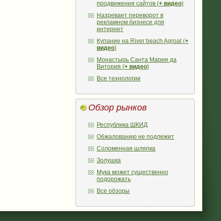
продвижения сайтов (
+ видео
)
Назревает переворот в
рекламном бизнесе для
интернет
Купание на River beach Agroal (
+
видео
)
Монастырь Санта Мария да
Витория (
+ видео
)
Все технологии
Обзор рынков
Республика ШКИД
Обжалованию не подлежит
Соломенная шляпка
Золушка
Мука может существенно
подорожать
Все обзоры