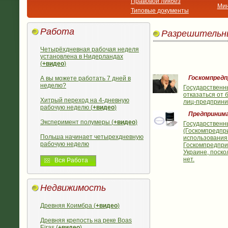
Правовой ликбез
Мин
Типовые документы
Работа
Разрешительн
Четырёхдневная рабочая неделя
установлена в Нидерландах
(
+видео
)
Госкомпредп
А вы можете работать 7 дней в
неделю?
Государственн
отказаться от 
Хитрый переход на 4-дневную
лиц-предприни
рабочую неделю (
+видео
)
Предприним
Эксперимент полумеры (
+видео
)
Государственн
(Госкомпредпр
Польша начинает четырехдневную
использования
рабочую неделю
Госкомпредприн
Украине, поск
нет.
Вся Работа
Недвижимость
Древняя Коимбра (
+видео
)
Древняя крепость на реке Boas
Eiras (
+видео
)