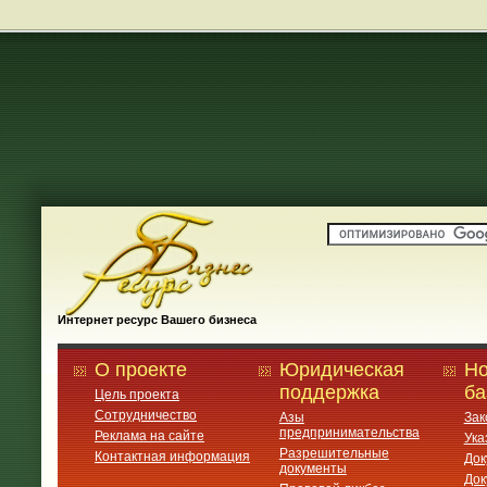
Интернет ресурс Вашего бизнеса
О проекте
Юридическая
Но
поддержка
ба
Цель проекта
Сотрудничество
Азы
Зак
предпринимательства
Реклама на сайте
Ука
Разрешительные
Контактная информация
Док
документы
Док