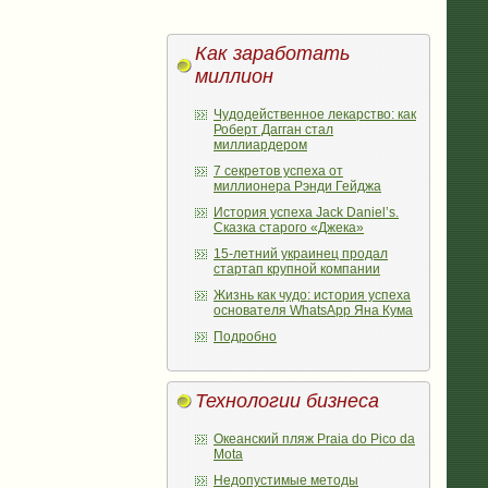
Как заработать
миллион
Чудодейственное лекарство: как
Роберт Дагган стал
миллиардером
7 секретов успеха от
миллионера Рэнди Гейджа
История успеха Jack Daniel’s.
Сказка старого «Джека»
15-летний украинец продал
стартап крупной компании
Жизнь как чудо: история успеха
основателя WhatsApp Яна Кума
Подробно
Технологии бизнеса
Океанский пляж Praia do Pico da
Mota
Недопустимые методы