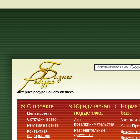
Интернет ресурс Вашего бизнеса
О проекте
Юридическая
Нормат
поддержка
база
Цель проекта
Сотрудничество
Азы
Законы и 
предпринимательства
Реклама на сайте
Указы Пре
Разрешительные
Контактная
Документ
документы
информация
Документ