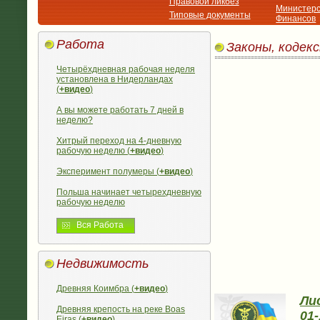
Правовой ликбез
Министерс
Типовые документы
Финансов
Работа
Законы, кодек
Четырёхдневная рабочая неделя
установлена в Нидерландах
(
+видео
)
А вы можете работать 7 дней в
неделю?
Хитрый переход на 4-дневную
рабочую неделю (
+видео
)
Эксперимент полумеры (
+видео
)
Польша начинает четырехдневную
рабочую неделю
Вся Работа
Недвижимость
Древняя Коимбра (
+видео
)
Лис
Древняя крепость на реке Boas
01-
Eiras (
+видео
)