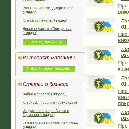
Про 
Развалины замка Джерманело
вико
(
+видео
)
Лис
Крепость Пенела (
+видео
)
01-
Деревня Алвега в Португалии
(
+видео
)
Про 
вико
Вся Недвижимость
Лис
01-
Интернет магазины
Про 
кори
Все Интернет магазины
Лис
01-
Статьи о бизнесе
Про 
Война в разрезе (
+видео
)
вигл
Китайская перспектива (
+видео
)
прир
Индустриализация Союза и
Лис
Германии (
+видео
)
01-
Капитализм в мировом масштабе
Про 
(
+видео
)