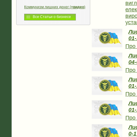
вигл
Коммунизм лишних денег (
+видео
)
елек
виро
Все Статьи о бизнесе
уст
Лис
01-
Про 
Лис
04-
Про 
Лис
01-
Про 
Лис
01-
Про 
Лис
0-1