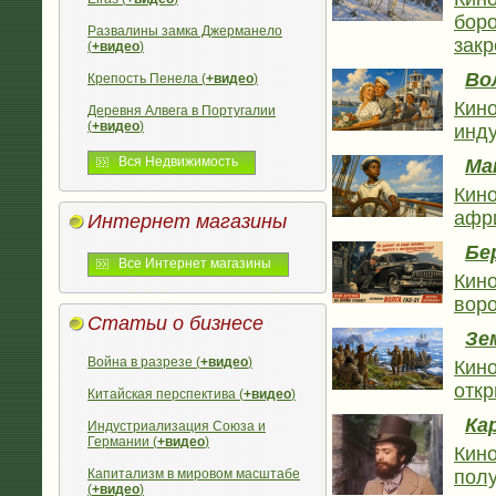
боро
Развалины замка Джерманело
закр
(
+видео
)
Во
Крепость Пенела (
+видео
)
Кино
Деревня Алвега в Португалии
(
+видео
)
инду
Вся Недвижимость
Ма
Кино
афр
Интернет магазины
Бе
Все Интернет магазины
Кино
воро
Статьи о бизнесе
Зе
Война в разрезе (
+видео
)
Кино
отк
Китайская перспектива (
+видео
)
Ка
Индустриализация Союза и
Германии (
+видео
)
Кино
Капитализм в мировом масштабе
полу
(
+видео
)