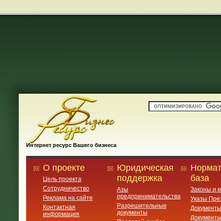
Интернет ресурс Вашего бизнеса
О проекте
Юридическая
Нормат
поддержка
база
Цель проекта
Сотрудничество
Азы
Законы и 
предпринимательства
Реклама на сайте
Указы Пре
Разрешительные
Контактная
Документ
документы
информация
Документ