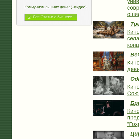
унив
сов
Коммунизм лишних денег (
+видео
)
оши
Все Статьи о бизнесе
Тр
Кино
села
конц
Ве
Кино
деви
Од
Кино
Сою
Бр
Кино
пред
"Гох
Ци