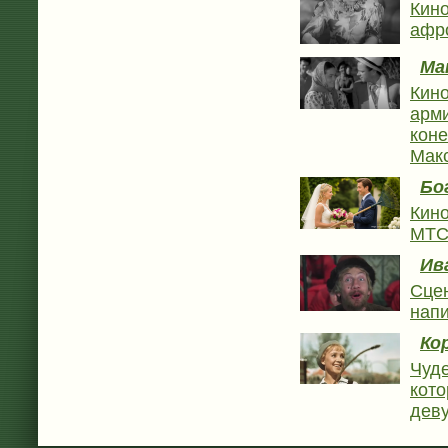
Кино
афр
Ма
Кино
арми
коне
Макс
Бо
Кино
МТ
Ив
Сце
нап
Ко
Чуде
кото
деву