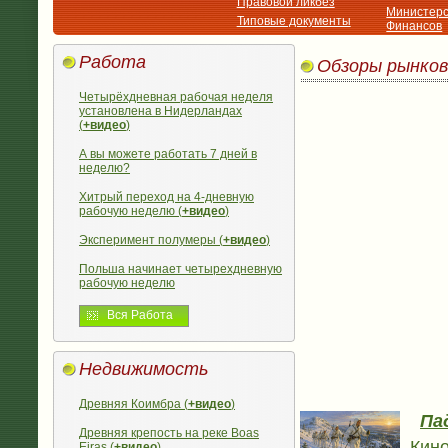
Правовой ликбез
Министерс
Типовые документы
Финансов
Работа
Обзоры рынков
Четырёхдневная рабочая неделя
установлена в Нидерландах
(
+видео
)
А вы можете работать 7 дней в
неделю?
Хитрый переход на 4-дневную
рабочую неделю (
+видео
)
Эксперимент полумеры (
+видео
)
Польша начинает четырехдневную
рабочую неделю
Вся Работа
Недвижимость
Древняя Коимбра (
+видео
)
Па
Древняя крепость на реке Boas
Кино
Eiras (
+видео
)