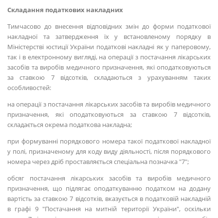
Складання податкових накладних
Тимчасово до внесення відповідних змін до форми податкової
накладної та затвердження їх у встановленому порядку в
Міністерстві юстиції України податкові накладні як у паперовому,
так і в електронному вигляді, на операції з постачання лікарських
засобів та виробів медичного призначення, які оподатковуються
за ставкою 7 відсотків, складаються з урахуванням таких
особливостей:
на операції з постачання лікарських засобів та виробів медичного
призначення, які оподатковуються за ставкою 7 відсотків,
складається окрема податкова накладна;
при формуванні порядкового номера такої податкової накладної
у полі, призначеному для коду виду діяльності, після порядкового
номера через дріб проставляється спеціальна позначка "7";
обсяг постачання лікарських засобів та виробів медичного
призначення, що підлягає оподаткуванню податком на додану
вартість за ставкою 7 відсотків, вказується в податковій накладній
в графі 9 "Постачання на митній території України", оскільки