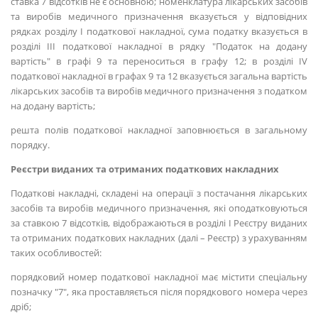
ставка 7 відсотків не є основною; номенклатура лікарських засобів
та виробів медичного призначення вказується у відповідних
рядках розділу І податкової накладної, сума податку вказується в
розділі ІІІ податкової накладної в рядку "Податок на додану
вартість" в графі 9 та переноситься в графу 12; в розділі ІV
податкової накладної в графах 9 та 12 вказується загальна вартість
лікарських засобів та виробів медичного призначення з податком
на додану вартість;
решта полів податкової накладної заповнюється в загальному
порядку.
Реєстри виданих та отриманих податкових накладних
Податкові накладні, складені на операції з постачання лікарських
засобів та виробів медичного призначення, які оподатковуються
за ставкою 7 відсотків, відображаються в розділі І Реєстру виданих
та отриманих податкових накладних (далі – Реєстр) з урахуванням
таких особливостей:
порядковий номер податкової накладної має містити спеціальну
позначку "7", яка проставляється після порядкового номера через
дріб;