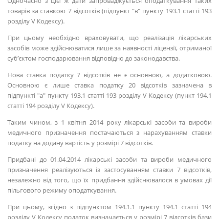
Одночасно з цієї ж дати запроваджується оподаткування таких
товарів за ставкою 7 відсотків (підпункт "в" пункту 193.1 статті 193
розділу V Кодексу).
При цьому необхідно враховувати, що реалізація лікарських
засобів може здійснюватися лише за наявності ліцензії, отриманої
суб’єктом господарювання відповідно до законодавства.
Нова ставка податку 7 відсотків не є основною, а додатковою.
Основною є лише ставка податку 20 відсотків зазначена в
підпункті "а" пункту 193.1 статті 193 розділу V Кодексу (пункт 194.1
статті 194 розділу V Кодексу).
Таким чином, з 1 квітня 2014 року лікарські засоби та вироби
медичного призначення постачаються з нарахуванням ставки
податку на додану вартість у розмірі 7 відсотків.
Придбані до 01.04.2014 лікарські засоби та вироби медичного
призначення реалізуються із застосуванням ставки 7 відсотків,
незалежно від того, що їх придбання здійснювалося в умовах дії
пільгового режиму оподаткування.
При цьому, згідно з підпунктом 194.1.1 пункту 194.1 статті 194
розділу V Кодексу податок визначається у розмірі 7 відсотків бази