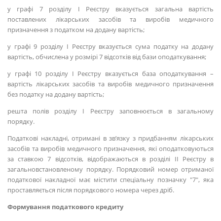
у графі 7 розділу І Реєстру вказується загальна вартість
поставлених лікарських засобів та виробів медичного
призначення з податком на додану вартість;
у графі 9 розділу І Реєстру вказується сума податку на додану
вартість, обчислена у розмірі 7 відсотків від бази оподаткування;
у графі 10 розділу І Реєстру вказується база оподаткування –
вартість лікарських засобів та виробів медичного призначення
без податку на додану вартість;
решта полів розділу І Реєстру заповнюється в загальному
порядку.
Податкові накладні, отримані в зв’язку з придбанням лікарських
засобів та виробів медичного призначення, які оподатковуються
за ставкою 7 відсотків, відображаються в розділі ІІ Реєстру в
загальновстановленому порядку. Порядковий номер отриманої
податкової накладної має містити спеціальну позначку "7", яка
проставляється після порядкового номера через дріб.
Формування податкового кредиту