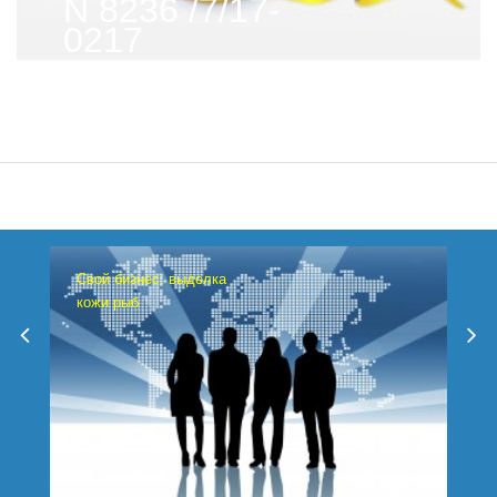
N 8236 /7/17-
0217
Свой бизнес: выделка
кожи рыб