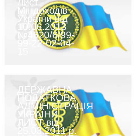
Лист
Міндоходів
України від
10.06.2013
№4620/6/99-
99-22-02-04-
15
ДЕРЖАВНА
ПОДАТКОВА
АДМІНІСТРАЦІЯ
УКРАЇНИ
ЛИСТ від
25.03.2011 р.