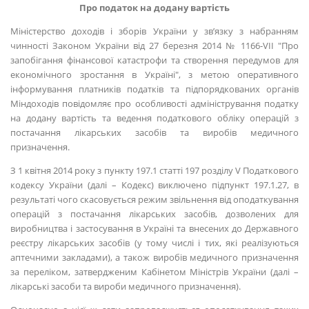
Про податок на додану вартість
Міністерство доходів і зборів України у зв’язку з набранням
чинності Законом України від 27 березня 2014 № 1166-VІІ "Про
запобігання фінансової катастрофи та створення передумов для
економічного зростання в Україні", з метою оперативного
інформування платників податків та підпорядкованих органів
Міндоходів повідомляє про особливості адміністрування податку
на додану вартість та ведення податкового обліку операцій з
постачання лікарських засобів та виробів медичного
призначення.
З 1 квітня 2014 року з пункту 197.1 статті 197 розділу V Податкового
кодексу України (далі – Кодекс) виключено підпункт 197.1.27, в
результаті чого скасовується режим звільнення від оподаткування
операцій з постачання лікарських засобів, дозволених для
виробництва і застосування в Україні та внесених до Державного
реєстру лікарських засобів (у тому числі і тих, які реалізуються
аптечними закладами), а також виробів медичного призначення
за переліком, затвердженим Кабінетом Міністрів України (далі –
лікарські засоби та вироби медичного призначення).