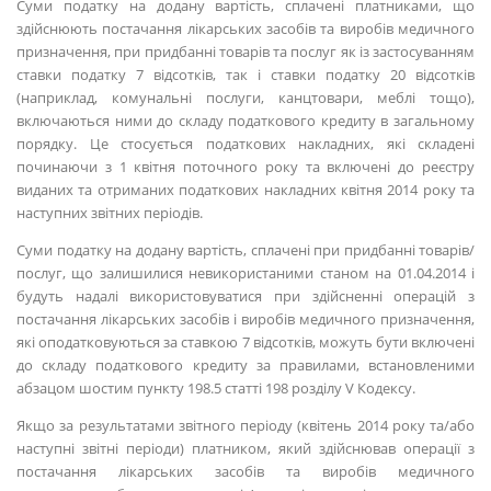
Суми податку на додану вартість, сплачені платниками, що
здійснюють постачання лікарських засобів та виробів медичного
призначення, при придбанні товарів та послуг як із застосуванням
ставки податку 7 відсотків, так і ставки податку 20 відсотків
(наприклад, комунальні послуги, канцтовари, меблі тощо),
включаються ними до складу податкового кредиту в загальному
порядку. Це стосується податкових накладних, які складені
починаючи з 1 квітня поточного року та включені до реєстру
виданих та отриманих податкових накладних квітня 2014 року та
наступних звітних періодів.
Суми податку на додану вартість, сплачені при придбанні товарів/
послуг, що залишилися невикористаними станом на 01.04.2014 і
будуть надалі використовуватися при здійсненні операцій з
постачання лікарських засобів і виробів медичного призначення,
які оподатковуються за ставкою 7 відсотків, можуть бути включені
до складу податкового кредиту за правилами, встановленими
абзацом шостим пункту 198.5 статті 198 розділу V Кодексу.
Якщо за результатами звітного періоду (квітень 2014 року та/або
наступні звітні періоди) платником, який здійснював операції з
постачання лікарських засобів та виробів медичного