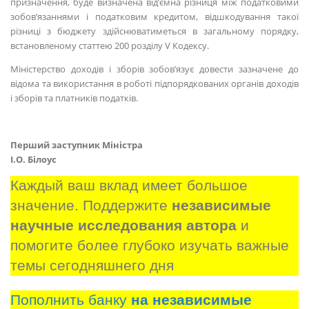
призначення, буде визначена від’ємна різниця між податковими
зобов’язаннями і податковим кредитом, відшкодування такої
різниці з бюджету здійснюватиметься в загальному порядку,
встановленому статтею 200 розділу V Кодексу.
Міністерство доходів і зборів зобов’язує довести зазначене до
відома та використання в роботі підпорядкованих органів доходів
і зборів та платників податків.
Перший заступник Міністра
І.О. Білоус
Каждый ваш вклад имеет большое 
значение. Поддержите 
независимые 
научные исследования автора
 и 
помогите более глубоко изучать важные 
темы сегодняшнего дня
Пополнить банку
на независимые