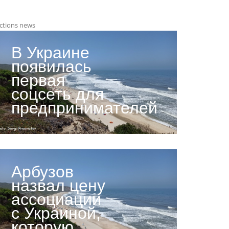
ctions news
В Украине
появилась
первая
соцсеть для
предпринимателей
Арбузов
назвал цену
ассоциации
с Украиной,
которую