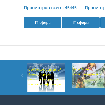
Просмотров всего: 45445
Просмотр
IT-сфера
IT-сферы
Свой бизнес:
Свой информационный
выращиваем пиявок
бизнес: порядок
регистрации средств
массовой информации