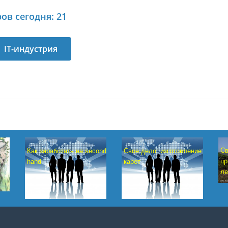
ов сегодня: 21
IT-индустрия
Св
Как заработать на second
Свое дело: изготовление
пр
hand
карет
ле