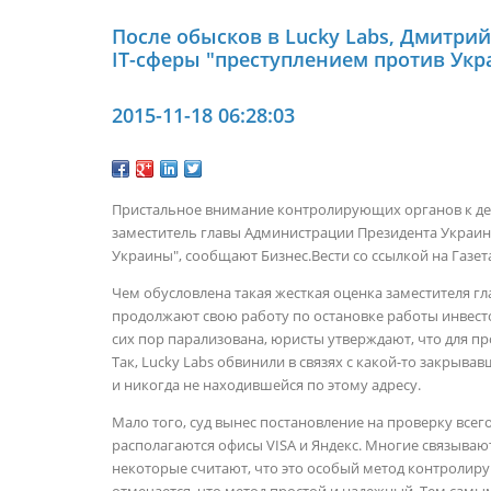
После обысков в Lucky Labs, Дмитр
IT-сферы "преступлением против Ук
2015-11-18 06:28:03
Пристальное внимание контролирующих органов к дея
заместитель главы Администрации Президента Украи
Украины", сообщают Бизнес.Вести со ссылкой на Газета
Чем обусловлена такая жесткая оценка заместителя 
продолжают свою работу по остановке работы инвестор
сих пор парализована, юристы утверждают, что для 
Так, Lucky Labs обвинили в связях с какой-то закрыв
и никогда не находившейся по этому адресу.
Мало того, суд вынес постановление на проверку всег
располагаются офисы VISA и Яндекс. Многие связываю
некоторые считают, что это особый метод контролир
отмечается, что метод простой и надежный. Тем самым