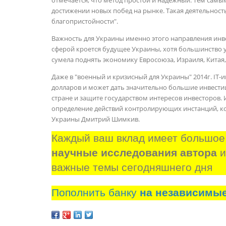
достижении новых побед на рынке. Такая деятельность
благопристойности".
Важность для Украины именно этого направления инве
сферой кроется будущее Украины, хотя большинство у
сумела поднять экономику Евросоюза, Израиля, Китая,
Даже в "военный и кризисный для Украины" 2014г. IT-и
долларов и может дать значительно большие инвест
стране и защите государством интересов инвесторов. 
определение действий контролирующих инстанций, ко
Украины Дмитрий Шимкив.
Каждый ваш вклад имеет большое
научные исследования автора
 
важные темы сегодняшнего дня
Пополнить банку
на независимы