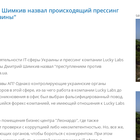
ий Шимкив назвал происходящий прессинг
se
раины"
тельности IT-сферы Украины и прессинг компании Lucky Labs
ны
Дмитрий Шимкив
назвал "преступлением против
.ua.
главы АП? Однако контролирующие украинские органы
ов в этой сфере, из-за чего работа в компании Lucky Labs до
проникновения в офис был выбран фальсифицированный повод.
авшейся форекс-компанией, не имеющей отношения к Lucky Labs
о помещения бизнес-центра "Леонардо", где также
т проверки с коррупцией либо некомпетентностью. Но, все же,
ующих органов, чтобы бороться с конкурентом. При этом
, можно забыть о чистой конкуренции в IT-сфере, о