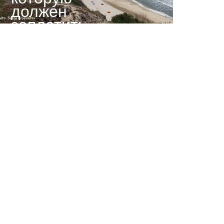
должен
заплатить
ЕС