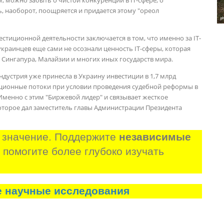
, наоборот, поощряется и придается этому "ореол
стиционной деятельности заключается в том, что именно за IT-
краинцев еще сами не осознали ценность IT-сферы, которая
 Сингапура, Малайзии и многих иных государств мира.
ндустрия уже принесла в Украину инвестиции в 1,7 млрд
иционные потоки при условии проведения судебной реформы в
Именно с этим "Биржевой лидер" и связывает жесткое
торое дал заместитель главы Администрации Президента
 значение. Поддержите 
независимые 
и помогите более глубоко изучать 
е научные исследования