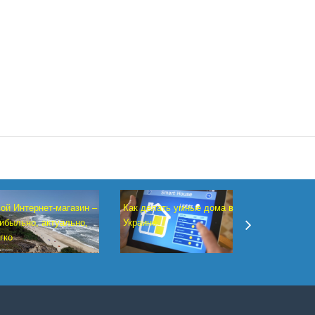
Как заработа
ой Интернет-магазин –
Как делать умные дома в
установке во
ибыльно, актуально,
Украине
гко