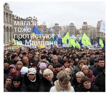
Интернет-
магазины
тоже
протестуют
на Майдане