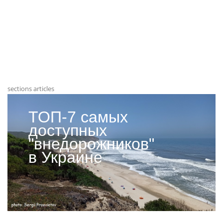
sections articles
ТОП-7 самых
доступных
"внедорожников"
в Украине