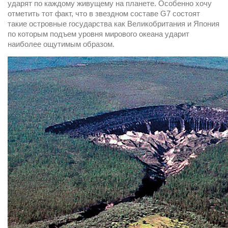
ударят по каждому живущему на планете. Особенно хочу 
отметить тот факт, что в звездном составе G7 состоят 
такие островные государства как Великобритания и Япония 
по которым подъем уровня мирового океана ударит 
наиболее ощутимым образом.