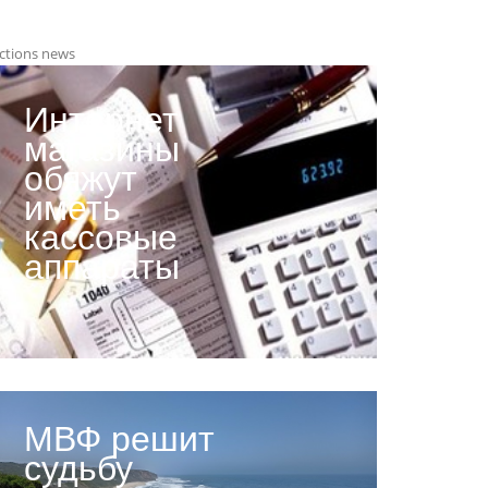
ctions news
Интернет
магазины
обяжут
иметь
кассовые
аппараты
МВФ решит
судьбу