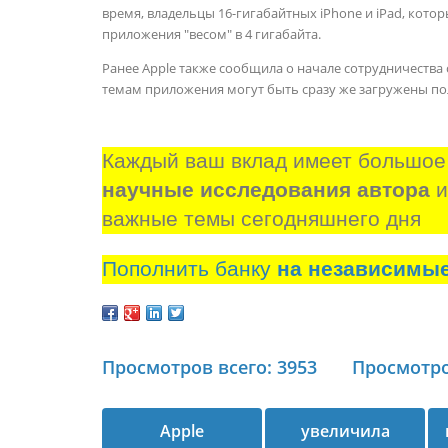
время, владельцы 16-гигабайтных iPhone и iPad, котор
приложения "весом" в 4 гигабайта.
Ранее Apple также сообщила о начале сотрудничества 
темам приложения могут быть сразу же загружены поль
Каждый ваш вклад имеет большое
научные исследования автора
 
важные темы сегодняшнего дня
Пополнить банку
на независимы
Просмотров всего: 3953
Просмотро
Apple
увеличила