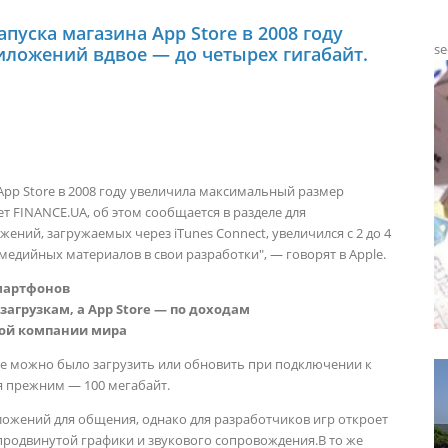
пуска магазина App Store в 2008 году
se
ложений вдвое — до четырех гигабайт.
App Store в 2008 году увеличила максимальный размер
т FINANCE.UA, об этом сообщается в разделе для
ений, загружаемых через iTunes Connect, увеличился с 2 до 4
едийных материалов в свои разработки", — говорят в Apple.
смартфонов
 загрузкам, а App Store — по доходам
гой компании мира
ие можно было загрузить или обновить при подключении к
я прежним — 100 мегабайт.
ожений для общения, однако для разработчиков игр откроет
продвинутой графики и звукового сопровождения.В то же