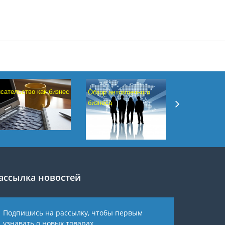
сательство как бизнес
Обзор автомоечного
Свой бизнес 
бизнеса
производству
флокированн
материалов
ассылка новостей
Подпишись на рассылку, чтобы первым
узнавать о новых товарах.