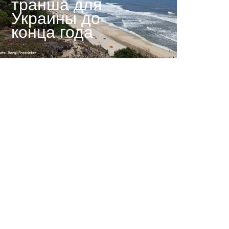
транша для
Украины до
конца года