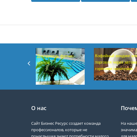
Кофейный вендинг ил
Доходность фитнес-
торговля через автом
центра
горячими напитками
О нас
Почем
Сайт Бизнес Ресурс создает команда
На наше
профессионалов, которые не
значима
понаслышке знают потребности малого
для мало