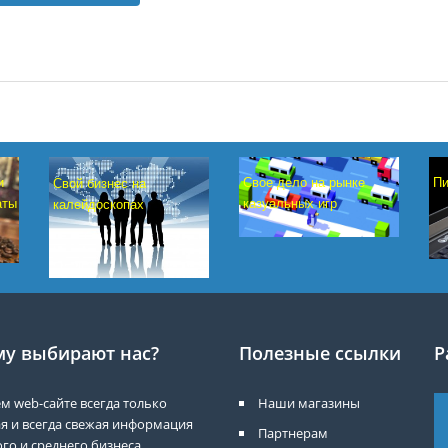
Свое дело на рынке
Пи
и
Свой бизнес на
казуальных игр
аты
калейдоскопах
у выбирают нас?
Полезные ссылки
Р
м web-сайте всегда только
Наши магазины
я и всегда свежая информация
Партнерам
го и среднего бизнеса.