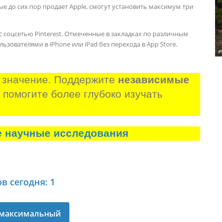
ые до сих пор продает Apple, смогут установить максимум три
с соцсетью Pinterest. Отмеченные в закладках по различным
зователями в iPhone или iPad без перехода в App Store.
 значение. Поддержите 
независимые 
и помогите более глубоко изучать 
е научные исследования
в сегодня: 1
максимальный