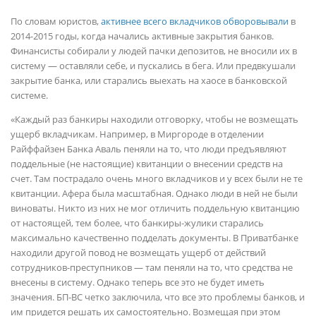
По словам юристов,
активнее всего вкладчиков обворовывали
в
2014-2015 годы, когда начались активные закрытия банков.
Финансисты собирали у людей пачки депозитов, не вносили их в
систему — оставляли себе, и пускались в бега. Или предвкушали
закрытие банка, или старались выехать на хаосе в банковской
системе.
«Каждый раз банкиры находили отговорку, чтобы не возмещать
ущерб вкладчикам. Например, в Миргороде в отделении
Райффайзен Банка Аваль пеняли на то, что люди предъявляют
поддельные (не настоящие) квитанции о внесении средств на
счет. Там пострадало очень много вкладчиков и у всех были не те
квитанции. Афера была масштабная. Однако люди в ней не были
виноваты. Никто из них не мог отличить поддельную квитанцию
от настоящей, тем более, что банкиры-жулики старались
максимально качественно подделать документы. В Приватбанке
находили другой повод не возмещать ущерб от действий
сотрудников-преступников — там пеняли на то, что средства не
внесены в систему. Однако теперь все это не будет иметь
значения. БП-ВС четко заключила, что все это проблемы банков, и
им придется решать их самостоятельно. Возмещая при этом