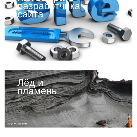
разработчика
сайта
Лёд и
пламень