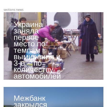
sections news
Украина
заняла
первое
место по
темпам
вымирания и
3-е – по
количеству
автомобилей
класса люкс
Межбанк
закрылся