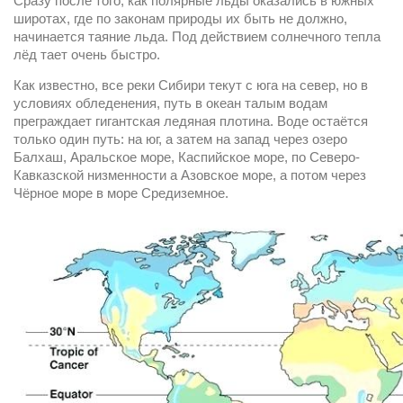
Сразу после того, как полярные льды оказались в южных 
широтах, где по законам природы их быть не должно, 
начинается таяние льда. Под действием солнечного тепла 
лёд тает очень быстро.
Как известно, все реки Сибири текут с юга на север, но в 
условиях обледенения, путь в океан талым водам 
преграждает гигантская ледяная плотина. Воде остаётся 
только один путь: на юг, а затем на запад через озеро 
Балхаш, Аральское море, Каспийское море, по Северо-
Кавказской низменности а Азовское море, а потом через 
Чёрное море в море Средиземное.