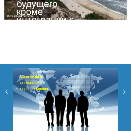
будущего,
кроме
интеграции с
Европой
Свой бизнес:
согласование
перепланировок