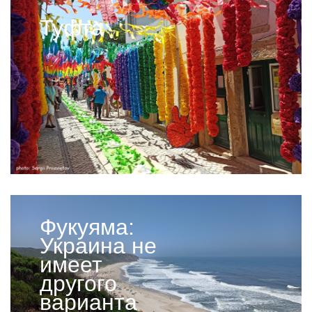
Туфта
Фукуяма:
Украина не
имеет
другого
варианта