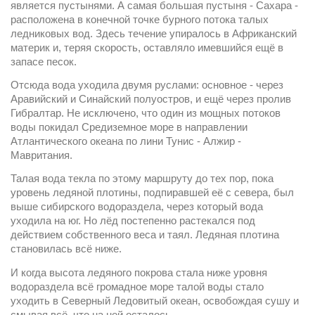
является пустынями. А самая большая пустыня - Сахара - 
расположена в конечной точке бурного потока талых 
ледниковых вод. Здесь течение упиралось в Африканский 
материк и, теряя скорость, оставляло имевшийся ещё в 
запасе песок.
Отсюда вода уходила двумя руслами: основное - через 
Аравийский и Синайский полуостров, и ещё через пролив 
Гибралтар. Не исключено, что один из мощных потоков 
воды покидал Средиземное море в направлении 
Атлантического океана по лини Тунис - Алжир - 
Мавритания.
Талая вода текла по этому маршруту до тех пор, пока 
уровень ледяной плотины, подпиравшей её с севера, был 
выше сибирского водораздела, через который вода 
уходила на юг. Но лёд постепенно растекался под 
действием собственного веса и таял. Ледяная плотина 
становилась всё ниже.
И когда высота ледяного покрова стала ниже уровня 
водораздела всё громадное море талой воды стало 
уходить в Северный Ледовитый океан, освобождая сушу и 
смывая всё, что на ней осталось.