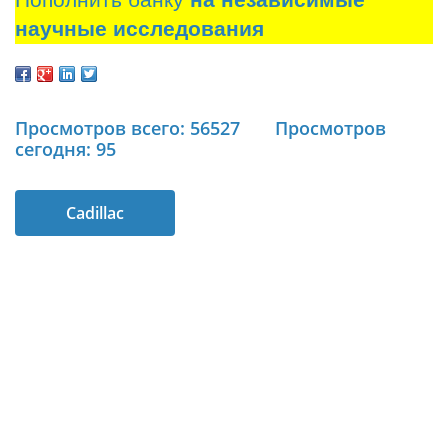
Пополнить банку
на независимые
научные исследования
Просмотров всего: 56527
Просмотров
сегодня: 95
Cadillac
разработает
уникальный V8
Компания Cadillac
лишила свой
новый флагман CT6