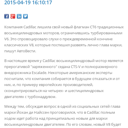
2015-04-19 16:10:17
Компания Cadillac лишила свой новый флагман CT6 традиционных
восьмицилиндровых моторов, ограничившись турбированными
V6. Это спровоцировало слухи о преждевременной кончине
классических V8, которые поспешил развеять лично глава марки,
пишут АвтоВести.
В настоящее время у Cadillac восьмицилиндровый мотор является
прерогативой "заряженного" седана CTS-V и полноразмерного
внедорожника Escalade. Некоторые американские эксперты
посчитали, что компания собирается в будущем отказаться и от
них, и, по примеру европейских производителей,
сконцентрироваться на четырех- и шестицилиндровых
двигателях с турбонаддувом.
Между тем, обсуждая вопрос в одной из социальных сетей глава
марки Йохан ди Найссен проговорился, что в Cadillac полным
ходом идет работа над принципиально новым для марки
восьмицилиндровым двигателем. По его словам, новый V8 будет