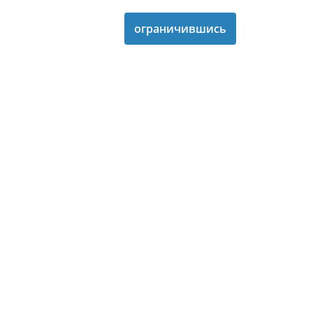
традиционных
ограничившись
восьмицилиндровых
турбированными
моторов
V6.