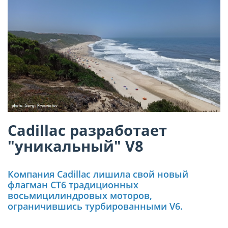
Cadillac разработает
"уникальный" V8
Компания Cadillac лишила свой новый
флагман CT6 традиционных
восьмицилиндровых моторов,
ограничившись турбированными V6.