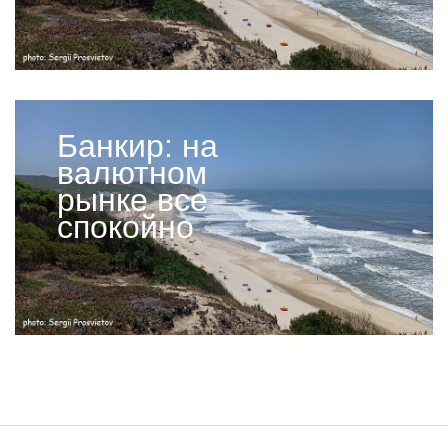
Банкир: на
валютном
рынке все
спокойно