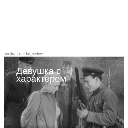
sections marke_review
Девушка с
характером