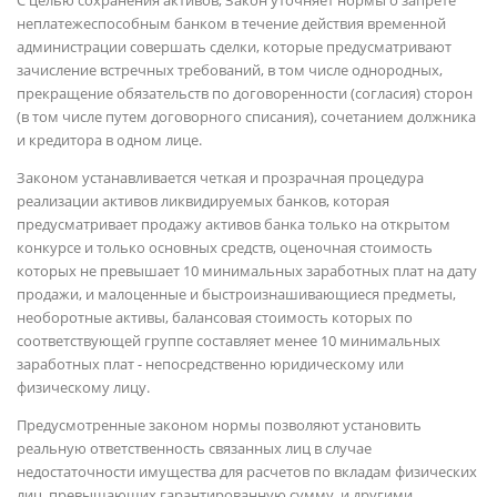
С целью сохранения активов, Закон уточняет нормы о запрете
неплатежеспособным банком в течение действия временной
администрации совершать сделки, которые предусматривают
зачисление встречных требований, в том числе однородных,
прекращение обязательств по договоренности (согласия) сторон
(в том числе путем договорного списания), сочетанием должника
и кредитора в одном лице.
Законом устанавливается четкая и прозрачная процедура
реализации активов ликвидируемых банков, которая
предусматривает продажу активов банка только на открытом
конкурсе и только основных средств, оценочная стоимость
которых не превышает 10 минимальных заработных плат на дату
продажи, и малоценные и быстроизнашивающиеся предметы,
необоротные активы, балансовая стоимость которых по
соответствующей группе составляет менее 10 минимальных
заработных плат - непосредственно юридическому или
физическому лицу.
Предусмотренные законом нормы позволяют установить
реальную ответственность связанных лиц в случае
недостаточности имущества для расчетов по вкладам физических
лиц, превышающих гарантированную сумму, и другими