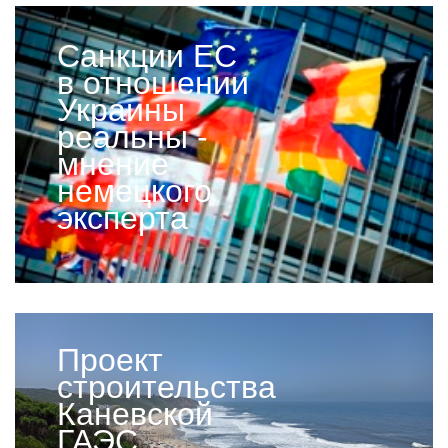
Санкции ЕС
в отношении
Украины
реальны -
мнение
немецкого
эксперта
Проект
строительства
Каневской
ГАЭС