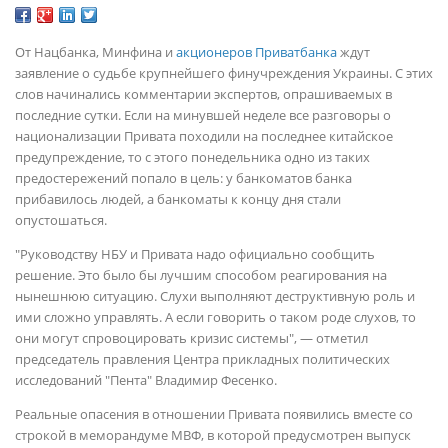
От Нацбанка, Минфина и
акционеров Приватбанка
ждут
заявление о судьбе крупнейшего финучреждения Украины. С этих
слов начинались комментарии экспертов, опрашиваемых в
последние сутки. Если на минувшей неделе все разговоры о
национализации Привата походили на последнее китайское
предупреждение, то с этого понедельника одно из таких
предостережений попало в цель: у банкоматов банка
прибавилось людей, а банкоматы к концу дня стали
опустошаться.
"Руководству НБУ и Привата надо официально сообщить
решение. Это было бы лучшим способом реагирования на
нынешнюю ситуацию. Слухи выполняют деструктивную роль и
ими сложно управлять. А если говорить о таком роде слухов, то
они могут спровоцировать кризис системы", — отметил
председатель правления Центра прикладных политических
исследований "Пента" Владимир Фесенко.
Реальные опасения в отношении Привата появились вместе со
строкой в меморандуме МВФ, в которой предусмотрен выпуск