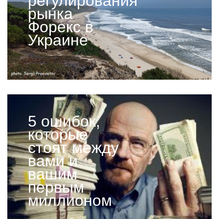
регулирования
рынка
Форекс в
Украине
5 ошибок,
которые
стоят между
вами и
вашим
первым
миллионом