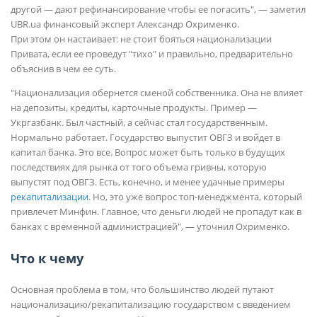
другой — дают рефинансирование чтобы ее погасить", — заметил
UBR.ua финансовый эксперт Александр Охрименко.
При этом он настаивает: не стоит бояться национализации
Привата, если ее проведут "тихо" и правильно, предварительно
объяснив в чем ее суть.
"Национализация обернется сменой собственника. Она не влияет
на депозиты, кредиты, карточные продукты. Пример —
Укргазбанк. Был частный, а сейчас стал государственным.
Нормально работает. Государство выпустит ОВГЗ и войдет в
капитал банка. Это все. Вопрос может быть только в будущих
последствиях для рынка от того объема гривны, которую
выпустят под ОВГЗ. Есть, конечно, и менее удачные примеры
рекапитализации
. Но, это уже вопрос топ-менеджмента, который
привлечет Минфин. Главное, что деньги людей не пропадут как в
банках с временной администрацией", — уточнил Охрименко.
Что к чему
Основная проблема в том, что большинство людей путают
национализацию/рекапитализацию государством с введением