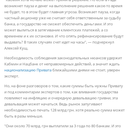
возникнет пауза и денег на выполнение решения какое-то время
не будет, то в этом будет главная угроза. Возникает пауза, когда
частный акционер уже не считает себя ответственным за судьбу
банка, а государство не сможет обеспечить деньгами. И это
может вылиться в затягивание клиентских платежей, а со
временем и к их остановке. И что опять рефинансирование будут
выдавать? В таких случаях счет идет на часы", — подчеркнул
Алексей Кущ.
Необходимость соблюдения законодательных нюансов удержит
Кабмин и Нацбанк от неправомерных действий, а значит ждать
национализацию Привата
ближайшими днями не стоит, уверен
эксперт.
Но, на фоне разговоров о том, какие суммы быть нужны Привату
и под комментарии экспертов о том, как вливания государства
повлияют на инфляцию и очередную девальвацию гривни, эта
девальвация может начаться. Ведь рынок запугивают
необходимостью печать 128 млрд грн. хотя реально сумма может
быть в разы меньше.
"Они около 70 млрд. грн выплатили за 3 года по 80 банкам. И это