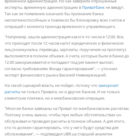
временной администрации. Но как заверили опрошенные
эксперты, временную администрацию в
Приватбанк
не введут.
Так как ее появление означало бы признание банка
неплатежеспособным и повлекло бы блокировку всех счетов и
операций с момента прихода временного управляющего.
"Например, зашла администрация какого-то числа в 12:00. Все,
что приходит после 12 часов на/от юридических и физических
лиц (коммуналка, переводы, зарплаты, поручения на проплату)
выполняется в полном объеме. А счета, которые были в банке до
12.00 замораживается и попадают под регламент выплат,
согласно требованиям Фонда гарантирования", — уточнил
эксперт финансового рынка Василий Невмержицкий.
На такой сценарий власть не пойдет, потому что
заморозит
расчеты
не только Привата, но и других банков. И не только
клиентские платежи, но и межбанковские операции.
"Многие банки завязаны на Приват по межбанковским расчетам.
Поэтому очень важно, чтобы при любых обстоятельствах он
обслуживал и проводил расчеты в полном объеме. А для этого,
кто-то должен гарантировать, что у него будут средства для
обслуживания", — подтвердил UBR.ua старший аналитик