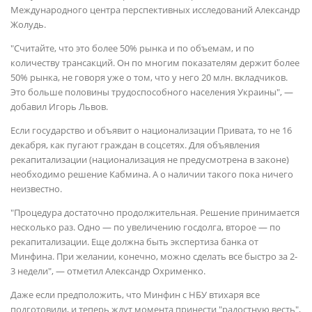
Международного центра перспективных исследований Александр
Жолудь.
"Считайте, что это более 50% рынка и по объемам, и по
количеству трансакций. Он по многим показателям держит более
50% рынка, не говоря уже о том, что у него 20 млн. вкладчиков.
Это больше половины трудоспособного населения Украины", —
добавил Игорь Львов.
Если государство и объявит о национализации Привата, то не 16
декабря, как пугают граждан в соцсетях. Для объявления
рекапитализации (национализация не предусмотрена в законе)
необходимо решение Кабмина. А о наличии такого пока ничего
неизвестно.
"Процедура достаточно продолжительная. Решение принимается
несколько раз. Одно — по увеличению госдолга, второе — по
рекапитализации. Еще должна быть экспертиза банка от
Минфина. При желании, конечно, можно сделать все быстро за 2-
3 недели", — отметил Александр Охрименко.
Даже если предположить, что Минфин с НБУ втихаря все
подготовили, и теперь ждут момента принести "радостную весть",