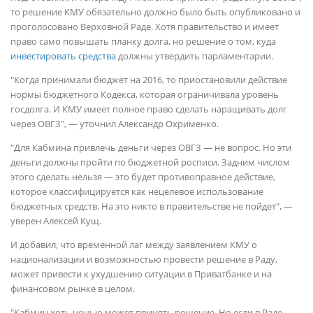
то решение КМУ обязательно должно было быть опубликовано и
проголосовано Верховной Раде. Хотя правительство и имеет
право само повышать планку долга, но решение о том, куда
инвестировать средства
должны утвердить парламентарии.
"Когда принимали бюджет на 2016, то приостановили действие
нормы бюджетного Кодекса, которая ограничивала уровень
госдолга. И КМУ имеет полное право сделать наращивать долг
через ОВГЗ", — уточнил Александр Охрименко.
"Для Кабмина привлечь деньги через ОВГЗ — не вопрос. Но эти
деньги должны пройти по бюджетной росписи. Задним числом
этого сделать нельзя — это будет противоправное действие,
которое классифицируется как нецелевое использование
бюджетных средств. На это никто в правительстве не пойдет", —
уверен Алексей Кущ.
И добавил, что временной лаг между заявлением КМУ о
национализации и возможностью провести решение в Раду,
может привести к ухудшению ситуации в Приватбанке и на
финансовом рынке в целом.
"Кабмин хоть ночью может принять решение. Но если в Раде