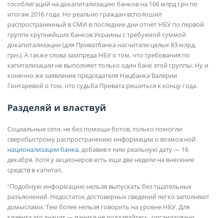
гособлигаций на докапитализацию банков на 166 млрд грн по
итогам 2016 года. Но реально граждан всполошил
распространенный в СМИ в последние дни отчет НБУ по первой
группе крупнейших банков Украины с требуемой суммой
докапитализации (для Приватбанка насчитали целых 83 млрд.
грн.). А также слова зампреда НБУ о том, что требования по
капитализации не выполняет только один банк этой группы. Ну и
конечно же заявление председателя Нацбанка Валерии
Гонтаревой о том, что судьба Привата решиться к концу года.
Разделяй и властвуй
Социальные сети, не без помощи ботов, только помогли
сверхбыстрому распространению информации о возможной
национализации банка
, добавив к ним реальную дату — 16
декабря. Хотя у акционеров есть еще две недели на внесение
средств в капитал.
"Подобную информацию нельзя выпускать без тщательных
разъяснений. Недостаток достоверных сведений легко заполняют
домыслами. Тем более нельзя говорить на уровне НБУ. Для
клиента это значит — панике не поддавайтесь, организовано