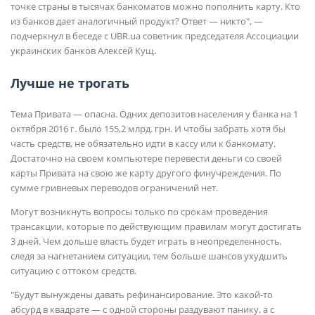
точке страны в тысячах банкоматов можно пополнить карту. Кто
из банков дает аналогичный продукт? Ответ — никто", —
подчеркнул в беседе с UBR.ua советник председателя Ассоциации
украинских банков Алексей Кущ.
Лучше не трогать
Тема Привата — опасна. Одних депозитов населения у банка на 1
октября 2016 г. было 155,2 млрд. грн. И чтобы забрать хотя бы
часть средств, не обязательно идти в кассу или к банкомату.
Достаточно на своем компьютере перевести деньги со своей
карты Привата на свою же карту другого финучреждения. По
сумме гривневых переводов ограничений нет.
Могут возникнуть вопросы только по срокам проведения
трансакции, которые по действующим правилам могут достигать
3 дней. Чем дольше власть будет играть в неопределенность,
следя за нагнетанием ситуации, тем больше шансов ухудшить
ситуацию с оттоком средств.
"Будут вынуждены давать рефинансирование. Это какой-то
абсурд в квадрате — с одной стороны раздувают панику, а с