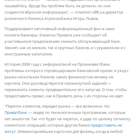
смывайтесь. Вроде бы проблем быть не должно, но они
создаются вбросом информации", — отметил UBR.ua директор
розничного бизнеса Агрокомбанка Игорь Львов.
Поддерживают негативный информационный фон и сами
коллеги-банкиры. Клиенты Привата уже сообщают об
участившихся предложениях сменить обслуживающий банк.
Звонят, как из мелких, так и крупных банков, и с украинским и с
иностранным капиталом.
История 2008 года с информатакой на Проминвестбанк,
проблемы которого спровоцировали банковский кризис и уход с
рынка нескольких банков, самих финансистов ничему не
научила. Они руководствуются сиюминутной задачей —
переманить клиента, предварительно его напугав. О том, чтобы
предоставить сервис, как в Привате, речь с их стороны не идет.
"Переток клиентов, передел рынка — все возможно. Но
Приватбанк
— лидер по технологичным программам, которым
нет аналогов. Так что будет не переток, а удар по целому сегменту
клиентских операций, которые другие банки
предоставить не
могут
. Элементарнейшие карточки для физлиц, когда в любой