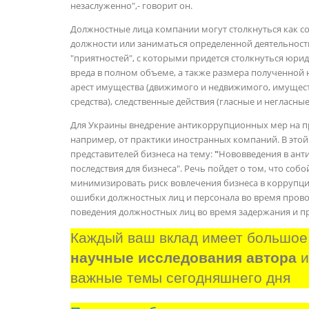
незаслуженно",- говорит он.
Должностные лица компании могут столкнуться как с
должности или заниматься определенной деятельност
"приятностей", с которыми придется столкнуться юр
вреда в полном объеме, а также размера полученной 
арест имущества (движимого и недвижимого, имущест
средства), следственные действия (гласные и негласные
Для Украины внедрение антикоррупционных мер на пре
например, от практики иностранных компаний. В этой 
представителей бизнеса на тему:
"
Нововведения в ант
последствия для бизнеса". Речь пойдет о том, что со
минимизировать риск вовлечения бизнеса в коррупци
ошибки должностных лиц и персонала во время провок
поведения должностных лиц во время задержания и п
Каждый ваш вклад имеет большое
научные исследования автора
 
важные темы сегодняшнего дня