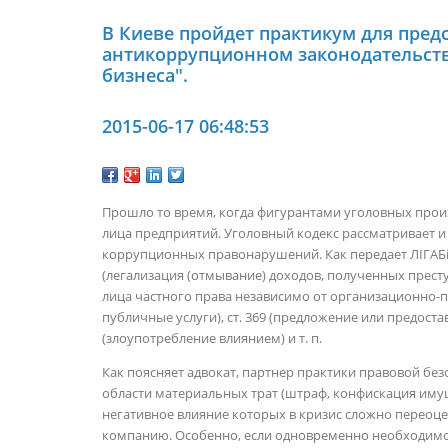
В Киеве пройдет практикум для пред
антикоррупционном законодательств
бизнеса".
2015-06-17 06:48:53
Прошло то время, когда фигурантами уголовных прои
лица предприятий. Уголовный кодекс рассматривает и
коррупционных правонарушений. Как передает ЛІГАБіз
(легализация (отмывание) доходов, полученных престу
лица частного права независимо от организационно-пр
публичные услуги), ст. 369 (предложение или предост
(злоупотребление влиянием) и т. п.
Как поясняет адвокат, партнер практики правовой без
области материальных трат (штраф, конфискация имущ
негативное влияние которых в кризис сложно переоц
компанию. Особенно, если одновременно необходимо 