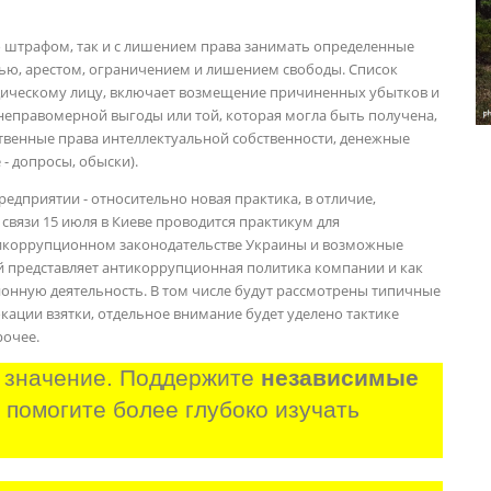
о штрафом, так и с лишением права занимать определенные
ью, арестом, ограничением и лишением свободы. Список
идическому лицу, включает возмещение причиненных убытков и
неправомерной выгоды или той, которая могла быть получена,
венные права интеллектуальной собственности, денежные
 - допросы, обыски).
дприятии - относительно новая практика, в отличие,
связи 15 июля в Киеве проводится практикум для
икоррупционном законодательстве Украины и возможные
бой представляет антикоррупционная политика компании и как
онную деятельность. В том числе будут рассмотрены типичные
ации взятки, отдельное внимание будет уделено тактике
рочее.
 значение. Поддержите 
независимые 
и помогите более глубоко изучать 