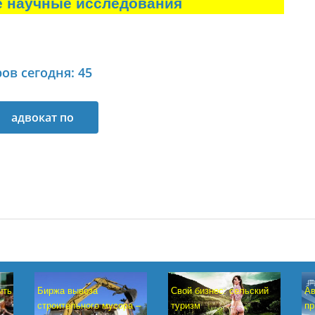
е научные исследования
ов сегодня: 45
адвокат по
головному праву
Свой бизнес: сельский
Биржа вывоза
ыть
Ав
туризм
строительного мусора –
пр