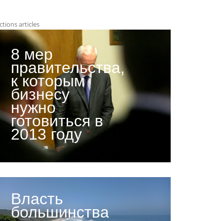
ctions articles
8 мер
правительства,
к которым
бизнесу
нужно
готовиться в
2013 году
Власть
большинства