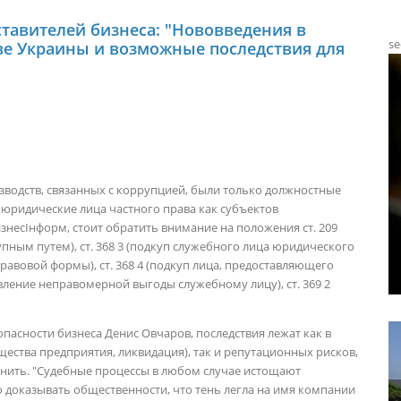
ставителей бизнеса: "Нововведения в
se
е Украины и возможные последствия для
зводств, связанных с коррупцией, были только должностные
 юридические лица частного права как субъектов
несІнформ, стоит обратить внимание на положения ст. 209
пным путем), ст. 368 3 (подкуп служебного лица юридического
авовой формы), ст. 368 4 (подкуп лица, предоставляющего
авление неправомерной выгоды служебному лицу), ст. 369 2
опасности бизнеса Денис Овчаров, последствия лежат как в
ества предприятия, ликвидация), так и репутационных рисков,
енить. "Судебные процессы в любом случае истощают
доказывать общественности, что тень легла на имя компании