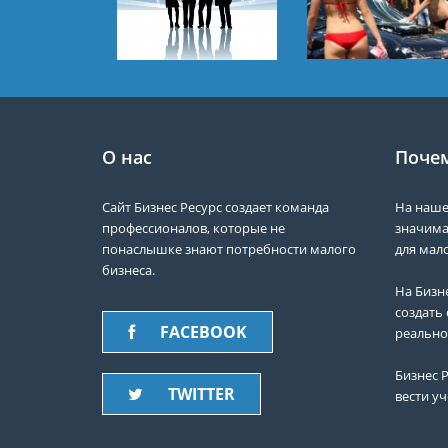
О нас
Почем
Сайт Бизнес Ресурс создает команда
На наше
профессионалов, которые не
значима
понаслышке знают потребности малого
для мало
бизнеса.
На Бизн
создать 
FACEBOOK
реально
Бизнес Р
TWITTER
вести уч