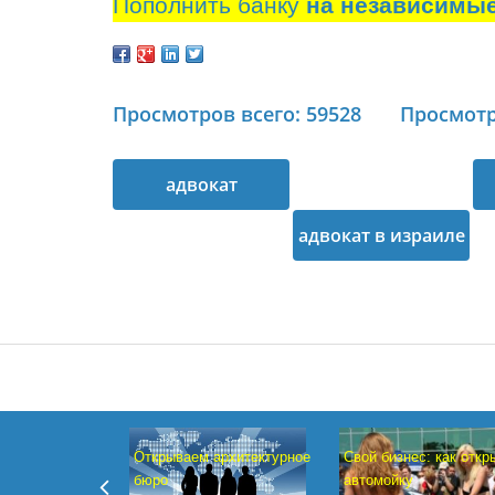
Пополнить банку
на независимы
Просмотров всего: 59528
Просмотр
адвокат
арбитражный суд
адвокат в израиле
у
Свой бизнес: как откр
Открываем архитектурное
автомойку
бюро