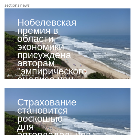
sections news
Нобелевская
премия в
области
экономики
присуждена
авторам
"эмпирического
анализа цен
на активы"
Страхование
становится
роскошью
для
автовладельцев