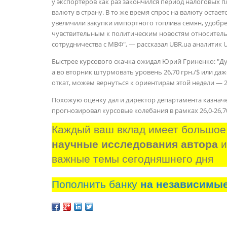
у экспортеров как раз закончился период налоговых п
валюту в страну. В то же время спрос на валюту остае
увеличили закупки импортного топлива семян, удобрен
чувствительным к политическим новостям относитель
сотрудничества с МВФ", — рассказал UBR.ua аналитик 
Быстрее курсового скачка ожидал Юрий Гриненко: "Ду
а во вторник штурмовать уровень 26,70 грн./$ или да
откат, можем вернуться к ориентирам этой недели — 26,
Похожую оценку дал и директор департамента казнач
прогнозировал курсовые колебания в рамках 26,0-26,70
Каждый ваш вклад имеет большое
научные исследования автора
 
важные темы сегодняшнего дня
Пополнить банку
на независимы