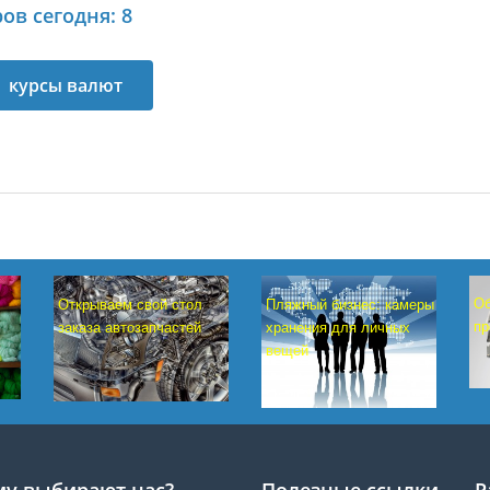
ов сегодня: 8
курсы валют
Об
Открываем свой стол
Пляжный бизнес: камеры
пр
заказа автозапчастей
хранения для личных
вещей