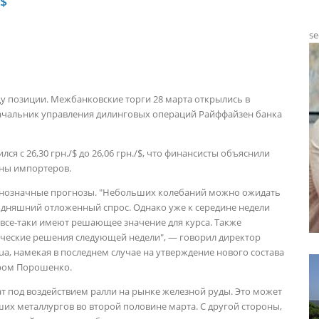
/$
se
у позиции. Межбанковские торги 28 марта открылись в
 начальник управления дилинговых операций Райффайзен банка
я с 26,30 грн./$ до 26,06 грн./$, что финансисты объяснили
оны импортеров.
днозначные прогнозы.
"Небольших колебаний можно ожидать
годняшний отложенный спрос. Однако уже к середине недели
 все-таки имеют решающее значение для курса. Также
ические решения следующей недели", — говорил
директор
ua, намекая в последнем случае на утверждение нового состава
тром Порошенко.
ат под воздействием ралли на рынке железной руды. Это может
ших металлургов во второй половине марта. С другой стороны,