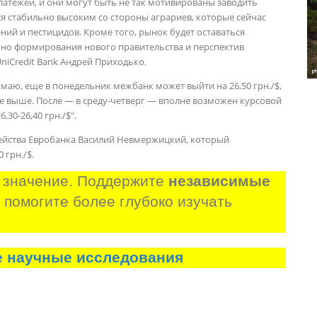
латежей, и они могут быть не так мотивированы заводить
тся стабильно высоким со стороны аграриев, которые сейчас
ий и пестицидов. Кроме того, рынок будет оставаться
но формирования нового правительства и перспектив
UniCredit Bank Андрей Приходько.
маю, еще в понедельник межбанк может выйти на 26,50 грн./$,
же выше. После — в среду-четверг — вполне возможен курсовой
30-26,40 грн./$".
ейства Евробанка Василий Невмержицкий, который
 грн./$.
 значение. Поддержите 
независимые 
и помогите более глубоко изучать 
е научные исследования