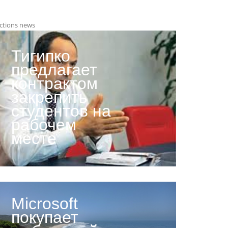
ctions news
Тигипко
предлагает
контрактом
закрепить
студентов на
рабочем
месте
Microsoft
покупает