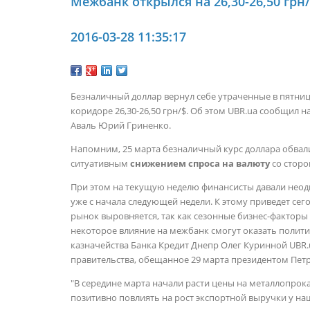
Межбанк открылся на 26,30-26,50 грн
2016-03-28 11:35:17
Безналичный доллар вернул себе утраченные в пятниц
коридоре 26,30-26,50 грн/$. Об этом UBR.ua сообщил
Аваль Юрий Гриненко.
Напомним, 25 марта безналичный курс доллара обвалилс
ситуативным
снижением спроса на валюту
со стор
При этом на текущую неделю
финансисты давали нео
уже с начала следующей недели. К этому приведет се
рынок выровняется, так как сезонные бизнес-факторы
некоторое влияние на межбанк смогут оказать полит
казначейства Банка Кредит Днепр Олег Куринной
UBR.
правительства, обещанное 29 марта президентом Пе
"В середине марта начали расти цены на металлопрок
позитивно повлиять на рост экспортной выручки у на