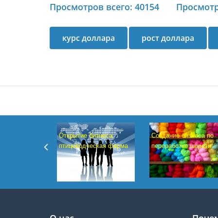
Просмотров всего: 40154
Просмотр
курс доллара
рост доллара
Создание бизнеса по
Открытие бизнеса:
переработке шерсти
птицеводческая ферма