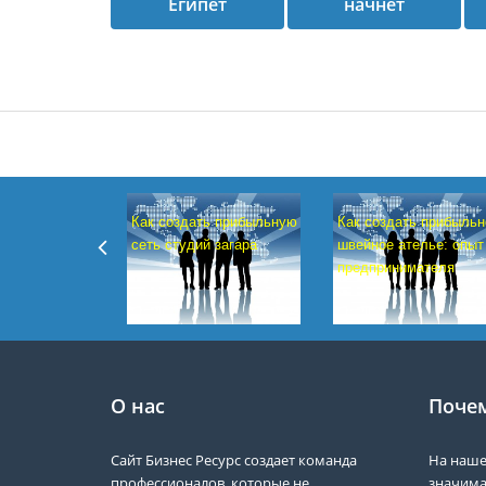
Египет
начнет
Как создать прибыльную
Как создать прибыльн
сеть студий загара
швейное ателье: опыт
предпринимателя
О нас
Почем
Сайт Бизнес Ресурс создает команда
На наше
профессионалов, которые не
значима