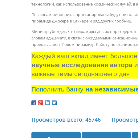
технологий, как использование космических лучей, в 
По словам чиновника, просканированы будут не толь
пирамида Джосера в Саккаре и ряд других гробниц.
Министр убежден, что пирамиды до сих пор содержат в 
словам ад-Дамати, в связи с ожидаемыми сенсационн
провозглашен "Годом пирамид". Работу по сканирова
Каждый ваш вклад имеет большое
научные исследования автора
 
важные темы сегодняшнего дня
Пополнить банку
на независимы
Просмотров всего: 45746
Просмотр