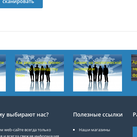
сканировать
Ар
ое
Как реализовать бизнес-
Бизнес на экологической
за
идею по производству
экспертизе
фр
окон
у выбирают нас?
Полезные ссылки
Р
м web-сайте всегда только
Наши магазины
я и всегда свежая информация