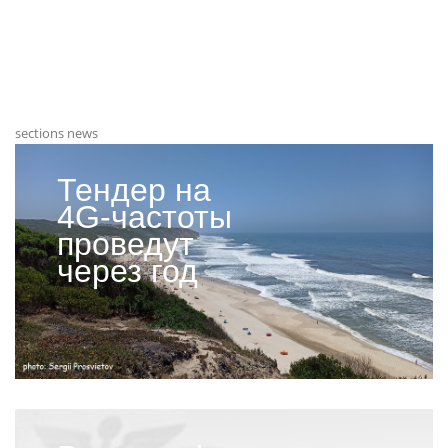
sections news
Тендер на
4G-частоты
проведут
через год