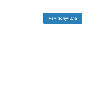
Европейский союз
предлагает
чем получила
украинским
Польша после
властям в
подписания
несколько раз
Соглашения об
большую
ассоциации с ЕС в
финансовую
начале девяностых
помощь
годов