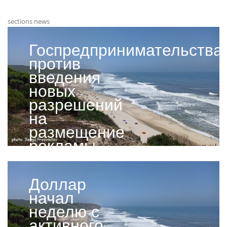
sections news
Госпредпринимательства
против
введения
новых
разрешений
на
размещение
рекламы
Доллар
начал
неделю с
активного