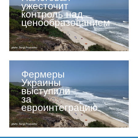
ужесточит
контроль над
ценообразованием
Фермеры
Украины
выступили
за
евроинтеграцию