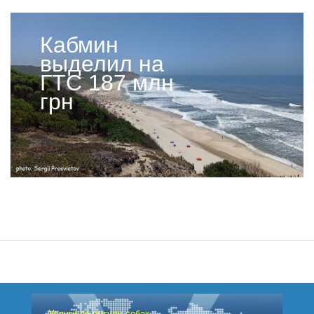
Кабмин
выделил на
ГТС 187 млн
грн
Услуги по выгулу собак