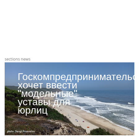
sections news
Госкомпредпринимательс
хочет ввести
"модельные"
уставы для
юрлиц