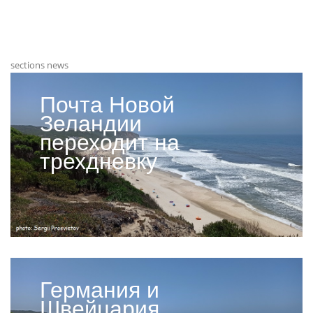
sections news
Почта Новой
Зеландии
переходит на
трехдневку
Германия и
Швейцария