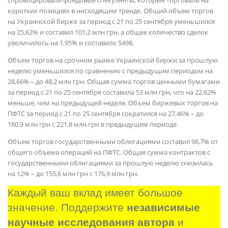
спровоцировали фондовые спекулянты, которые торговали на
коротких позициях в нисходящем тренде. Общий объем торгов
на Украинской бирже за период с 21 по 25 сентября уменьшился
на 25,62% и составил 101,2 млн грн, а общее количество сделок
увеличилось на 1,95% и составило 5498.
Объем торгов на срочном рынке Украинской биржи за прошлую
неделю уменьшился по сравнению с предыдущим периодом на
28,66% – до 48,2 млн грн. Общая сумма торгов ценными бумагами
за период с 21 по 25 сентября составила 53 млн грн, что на 22,62%
меньше, чем на предыдущей неделе. Объем биржевых торгов на
ПФТС за период с 21 по 25 сентября сократился на 27,46% – до
160,9 млн грн с 221,8 млн грн в предыдущем периоде.
Объем торгов государственными облигациями составил 96,7% от
общего объема операций на ПФТС. Общая сумма контрактов с
государственными облигациями за прошлую неделю снизилась
на 12% – до 155,6 млн грн с 176,9 млн грн.
Каждый ваш вклад имеет большое 
значение. Поддержите 
независимые 
научные исследования автора
 и 