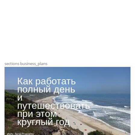
sections business_plans
Как работать
полный день
и
путешествовать
при этом
круглый год