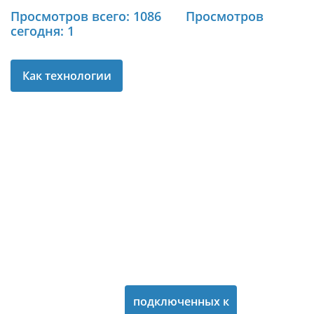
Просмотров всего: 1086
Просмотров
сегодня: 1
Как технологии
изменят нашу
жизнь к 2020 году К
2020 году в мире
наступит эпоха
интернета вещей -
количество
всевозможных
подключенных к