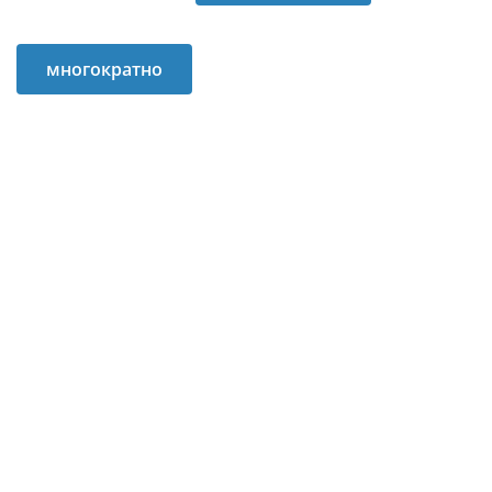
умных устройств
интернету
многократно
превысит
население Земли.