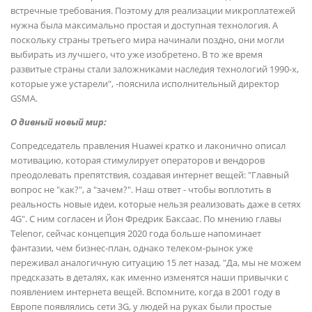
встречные требования. Поэтому для реализации микроплатежей
нужна была максимально простая и доступная технология. А
поскольку страны третьего мира начинали поздно, они могли
выбирать из лучшего, что уже изобретено. В то же время
развитые страны стали заложниками наследия технологий 1990-х,
которые уже устарели", -пояснила исполнительный директор
GSMA.
О дивный новый мир:
Сопредседатель правления Huawei кратко и лаконично описал
мотивацию, которая стимулирует операторов и вендоров
преодолевать препятствия, создавая интернет вещей: "Главный
вопрос не "как?", а "зачем?". Наш ответ - чтобы воплотить в
реальность новые идеи, которые нельзя реализовать даже в сетях
4G". С ним согласен и Йон Фредрик Баксаас. По мнению главы
Telenor, сейчас концепция 2020 года больше напоминает
фантазии, чем бизнес-план, однако телеком-рынок уже
переживал аналогичную ситуацию 15 лет назад. "Да, мы не можем
предсказать в деталях, как именно изменятся наши привычки с
появлением интернета вещей. Вспомните, когда в 2001 году в
Европе появлялись сети 3G, у людей на руках были простые