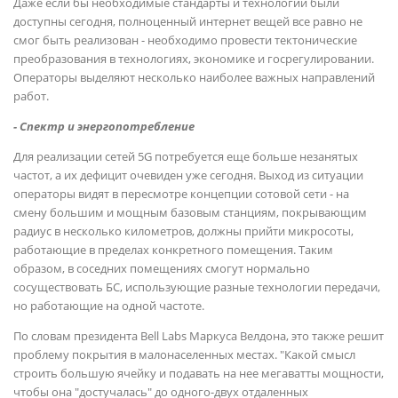
Даже если бы необходимые стандарты и технологии были
доступны сегодня, полноценный интернет вещей все равно не
смог быть реализован - необходимо провести тектонические
преобразования в технологиях, экономике и госрегулировании.
Операторы выделяют несколько наиболее важных направлений
работ.
- Спектр и энергопотребление
Для реализации сетей 5G потребуется еще больше незанятых
частот, а их дефицит очевиден уже сегодня. Выход из ситуации
операторы видят в пересмотре концепции сотовой сети - на
смену большим и мощным базовым станциям, покрывающим
радиус в несколько километров, должны прийти микросоты,
работающие в пределах конкретного помещения. Таким
образом, в соседних помещениях смогут нормально
сосуществовать БС, использующие разные технологии передачи,
но работающие на одной частоте.
По словам президента Bell Labs Маркуса Велдона, это также решит
проблему покрытия в малонаселенных местах. "Какой смысл
строить большую ячейку и подавать на нее мегаватты мощности,
чтобы она "достучалась" до одного-двух отдаленных