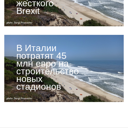
жесткого
Brexit
В Италии
потратят 45
млн евро на
строительство
новых
стадионов