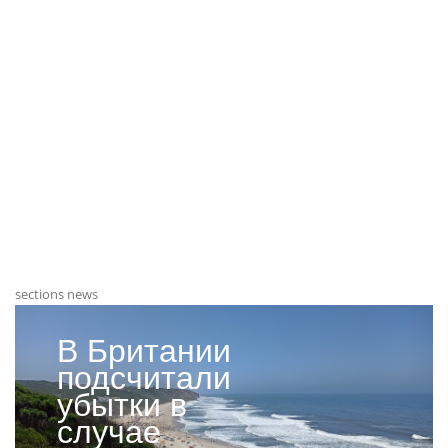
sections news
В Британии
подсчитали
убытки в
случае