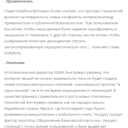
- Приватность
Глава Vodafone Витторио Колао считает, что прогресс технологий
выносит на поверхность новые конфликты интересов между
приватностью и публичной безопасностью. "Как пользователи
мы хотим, чтобы наши данные были надежно зашифрованы и
защищены от перехвата. С другой стороны, мы не хотим, чтобы
шифрование помогало джихадистам строить
законспирированную террористическую сеть", - поясняет глава
Vodafone.
- Платежи
Исполнительный директор GSMA Энн Буверо уверена, что
интернет вещей не сможет развиваться, пока не будет создана
новая система электронных платежей - максимально простая, "в
одно касание", но в то же время защищенная от махинаций. В
качестве примера стремительного роста новых платежных
технологий Энн Буверо привела, как ни парадоксально,
беднейшие страны Африки, где в последние годы бурно
развиваются микроплатежи с мобильного счета. "На руку сыграл
фактор простоты. Оформление банковской карточки - процесс
сложный с точки зрения пользователя, и банк выдвигает