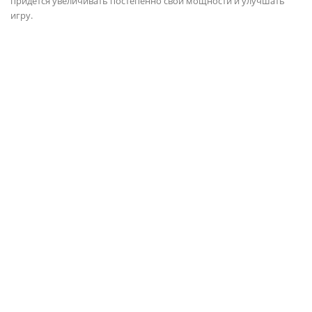
придётся увеличивать постепенно свои мощности и улучшать
игру.