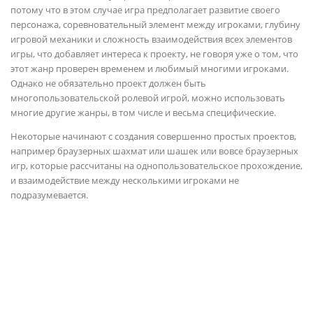
потому что в этом случае игра предполагает развитие своего
персонажа, соревновательный элемент между игроками, глубину
игровой механики и сложность взаимодействия всех элементов
игры, что добавляет интереса к проекту, не говоря уже о том, что
этот жанр проверен временем и любимый многими игроками.
Однако не обязательно проект должен быть
многопользовательской ролевой игрой, можно использовать
многие другие жанры, в том числе и весьма специфические.
Некоторые начинают с создания совершенно простых проектов,
например браузерных шахмат или шашек или вовсе браузерных
игр, которые рассчитаны на однопользовательское прохождение,
и взаимодействие между несколькими игроками не
подразумевается.