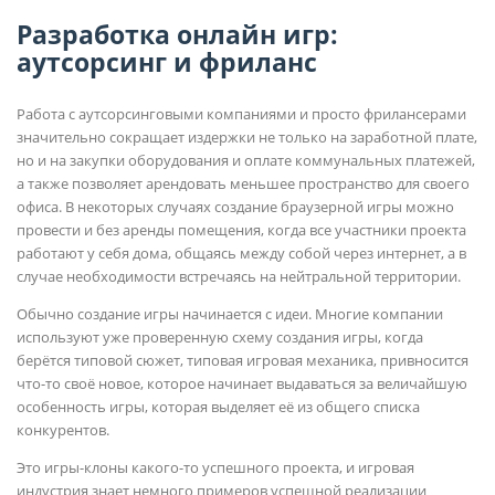
Разработка онлайн игр:
аутсорсинг и фриланс
Работа с аутсорсинговыми компаниями и просто фрилансерами
значительно сокращает издержки не только на заработной плате,
но и на закупки оборудования и оплате коммунальных платежей,
а также позволяет арендовать меньшее пространство для своего
офиса. В некоторых случаях создание браузерной игры можно
провести и без аренды помещения, когда все участники проекта
работают у себя дома, общаясь между собой через интернет, а в
случае необходимости встречаясь на нейтральной территории.
Обычно создание игры начинается с идеи. Многие компании
используют уже проверенную схему создания игры, когда
берётся типовой сюжет, типовая игровая механика, привносится
что-то своё новое, которое начинает выдаваться за величайшую
особенность игры, которая выделяет её из общего списка
конкурентов.
Это игры-клоны какого-то успешного проекта, и игровая
индустрия знает немного примеров успешной реализации