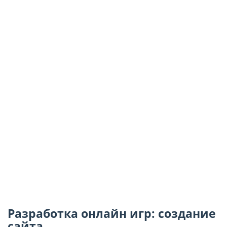
Разработка онлайн игр: создание
сайта