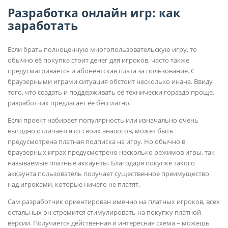
Разработка онлайн игр: как
заработать
Если брать полноценную многопользовательскую игру, то
обычно её покупка стоит денег для игроков, часто также
предусматривается и абонентская плата за пользование. С
браузерными играми ситуация обстоит несколько иначе. Ввиду
того, что создать и поддерживать её технически гораздо проще,
разработчик предлагает её бесплатно.
Если проект набирает популярность или изначально очень
выгодно отличается от своих аналогов, может быть
предусмотрена платная подписка на игру. Но обычно в
браузерных играх предусмотрено несколько режимов игры, так
называемые платные аккаунты. Благодаря покупке такого
аккаунта пользователь получает существенное преимущество
над игроками, которые ничего не платят.
Сам разработчик ориентирован именно на платных игроков, всех
остальных он стремится стимулировать на покупку платной
версии. Получается действенная и интересная схема – можешь