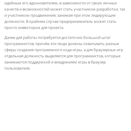
идейным его вдохновителем, в зависимости от своих личных
качеств и возможностей может стать участником разработки, так
и участником продвижения, занимая при этом лидирующие
должности. В крайнем случае предприниматель может стать
просто инвестором для проекта.
Далее для работы потребуется достаточно большой штат
программистов, причём эти люди должны охватывать разные
сферы создания программного кода игры, а для браузерных игр
отдельная должность выделяется для программистов, которые
занимаются поддержкой и внедрением игры в браузер
пользователя.