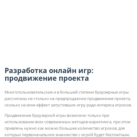
Разработка онлайн игр:
продвижение проекта
Многопользовательские и в большей степени браузерные игры
рассчитаны не столько на предпродажное продвижение проекта,
сколько на wow-эффект запустивших игру ради интереса игроков.
Продвижение браузерной игры возможно только при
использовании всех современных методов маркетинга, при этом
привлечь нужно как можно большее количество игроков, для
которых первоначальное знакомство с игрой будет бесплатным,