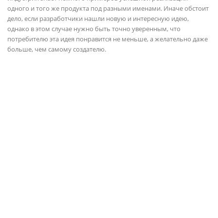
одного и того же продукта под разными именами. Иначе обстоит
дело, если разработчики нашли новую и интересную идею,
однако в этом случае нужно быть точно уверенным, что
потребителю эта идея понравится не меньше, а желательно даже
больше, чем самому создателю.