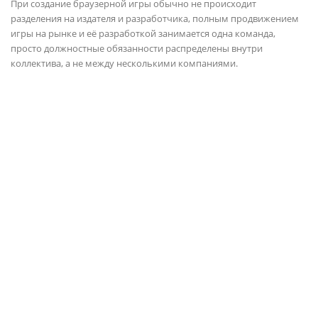
При создание браузерной игры обычно не происходит
разделения на издателя и разработчика, полным продвижением
игры на рынке и её разработкой занимается одна команда,
просто должностные обязанности распределены внутри
коллектива, а не между несколькими компаниями.