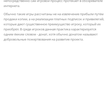
непосредственно сам игровой процесс протекает в обозревателе
интернета.
Обычно такие игры рассчитаны не на извлечение прибыли путём
продажи копии, а на реализации платных подписок и привилегий,
которые дают существенное преимущество игроку, который их
приобрёл. В среде игроков данная практика характеризуется
одним ёмким словом - донат, хотя обычно донатом называют
добровольные пожертвования на развитие проекта.