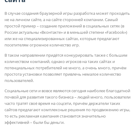
В случае создания браузерной игры разработка может проходить
не на личном сайте, а на сайте сторонней компании. Самый
простой пример – создание приложений в социальных сетях (в
России актуальны «Вконтакте» и в меньшей степени «Facebook»)
или же на специализированных сайтах, которые предлагают
посетителям огромное количество игр.
В таком направлении придётся конкурировать также с большим
количеством компаний, однако игроков на таких сайтах и
потенциальных потребителей не много, а очень много, причём
простота установки позволяет привлечь немалое количество
пользователей.
Социальные сети и вовсе являются сегодня наиболее благодатной
почвой для развития такого бизнеса – людей много, пользователи
часто тратят своё время на соцсети, причём держатели таких
сайтов предлагают комплексные решения по продвижению игры,
то есть рекламная кампания становится значительно
эффективней – были бы деньги.