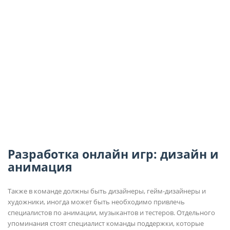
Разработка онлайн игр: дизайн и
анимация
Также в команде должны быть дизайнеры, гейм-дизайнеры и
художники, иногда может быть необходимо привлечь
специалистов по анимации, музыкантов и тестеров. Отдельного
упоминания стоят специалист команды поддержки, которые