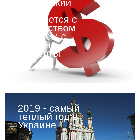
Украинский
бизнес
столкнется с
множеством
проблем с
января -
эксперты
2019 - самый
теплый год в
Украине