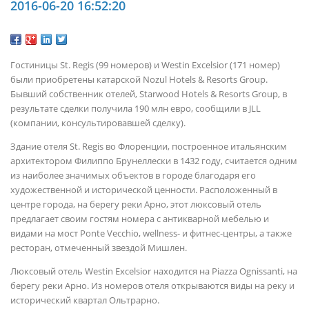
2016-06-20 16:52:20
Гостиницы St. Regis (99 номеров) и Westin Excelsior (171 номер)
были приобретены катарской Nozul Hotels & Resorts Group.
Бывший собственник отелей, Starwood Hotels & Resorts Group, в
результате сделки получила 190 млн евро, сообщили в JLL
(компании, консультировавшей сделку).
Здание отеля St. Regis во Флоренции, построенное итальянским
архитектором Филиппо Брунеллески в 1432 году, считается одним
из наиболее значимых объектов в городе благодаря его
художественной и исторической ценности. Расположенный в
центре города, на берегу реки Арно, этот люксовый отель
предлагает своим гостям номера с антикварной мебелью и
видами на мост Ponte Vecchio, wellness- и фитнес-центры, а также
ресторан, отмеченный звездой Мишлен.
Люксовый отель Westin Excelsior находится на Piazza Ognissanti, на
берегу реки Арно. Из номеров отеля открываются виды на реку и
исторический квартал Ольтрарно.