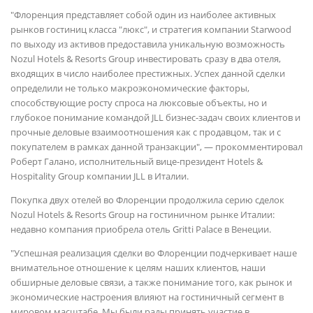
"Флоренция представляет собой один из наиболее активных
рынков гостиниц класса "люкс", и стратегия компании Starwood
по выходу из активов предоставила уникальную возможность
Nozul Hotels & Resorts Group инвестировать сразу в два отеля,
входящих в число наиболее престижных. Успех данной сделки
определили не только макроэкономические факторы,
способствующие росту спроса на люксовые объекты, но и
глубокое понимание командой JLL бизнес-задач своих клиентов и
прочные деловые взаимоотношения как с продавцом, так и с
покупателем в рамках данной транзакции", — прокомментировал
Роберт Галано, исполнительный вице-президент Hotels &
Hospitality Group компании JLL в Италии.
Покупка двух отелей во Флоренции продолжила серию сделок
Nozul Hotels & Resorts Group на гостиничном рынке Италии:
недавно компания приобрела отель Gritti Palace в Венеции.
"Успешная реализация сделки во Флоренции подчеркивает наше
внимательное отношение к целям наших клиентов, наши
обширные деловые связи, а также понимание того, как рынок и
экономические настроения влияют на гостиничный сегмент в
мировом масштабе. Мы были рады принять участие в