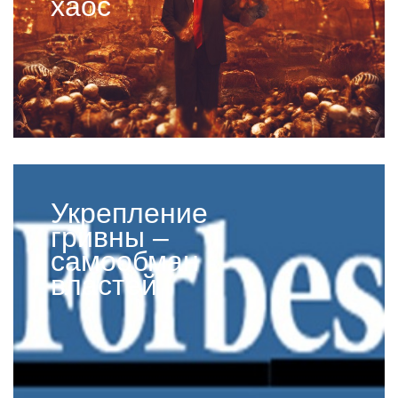
хаос
Укрепление
гривны –
самообман
властей