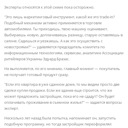
Эксперты относятся к этой схеме пока осторожно.
"Это лишь маркетинговый инструмент, какой же это trade-in?
Подобный механизм активно применяется в торговле
автомобилями. Ты приходишь, твою машину оценивают.
Выбираешь новую, доплачиваешь разницу, старую оставляешь в
салоне. Садишься и уезжаешь. А как это осуществить с
новостроями?" — удивляется председатель комитета по
информационным технологиям, сервисам, аналитике Ассоциации
ритейлеров Украины Эдуард Бразас.
Не выполняется, по его мнению, главный момент — покупатель
не получает готовый продукт сразу.
"Если это квартира в уже сданном доме, то мы видим просто две
сделки купли-продажи. Если же здание еще строится, что же
может предложить застройщик, пока его не сдадут? Он будет
оплачивать проживание в съемном жилье?" — задается вопросы
эксперт.
Несколько лет назад была попытка, напоминает он, запустить
подобную программу, но тогда застройщик переоформлял