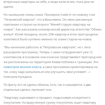
вторичные квартиры на себя, а люди жили в них, пока дом не
сдался.
Но нынешние схемы иные. Пионером trade-in по-новому стал
"Петровский квартал", что в Вишневом. Он свою рекламную
кампанию и строил на лозунге "Меняй старую квартиру на
новую". Как рассказала коммерческий директор агентства "Обмен
жилья" Юлия Нуждина, около 25% квартир в этом пригородном
комплексе было куплено именно по схеме старое-на-новое.
"Мы начинали работать в "Петровском квартале", но с лета
расширили программу. Теперь с нами сотрудничают уже 12
комплексов, в основном они конечно представляют пригород или
же расположены на территории Киева поближе к границам. Это
новострои эконом-класса
, а сама программа ориентирована на
тех, кому надо разъехаться или улучшить свои условия", —
пояснила Нуждина.
По факту это не сделка обмена, хоть так и называется, а две
отдельные сделки, признает она.
"Квартиру оценивают и продают, подыскивая конкретного
покупателя. На вырученную сумму покупатель ищет квартиру