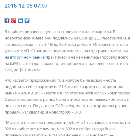
2016-12-06 07:07
В ноябре гривневые цены на столичное жилье выросли. В
новостройках Киева они поднялись на 0,6% до 23,3 тыс.грн/кв.м, в
готовых домах — на 3,4% до 35,3 тыс.грн/кв.м. Интересно, что по
данным ИАП "Столичная недвижимость", за год гривневые
цены
на вторичном рынке
практически не изменились (просели всего
на 0,6%), зато в долларах столичное жилье подешевело почти на
12%, до $1318/кв.м.
Что касается предложения, то в ноябре была возможность
подобрать себе квартиру из 21,8 тысяч квартир на вторичном
рынке жилья и 2655 квартир в 155 строящихся жилых комплексах.
Однако, активность рынка была относительно невысокой, хоть и
показала рост. По данным SV Development, на вторичном рынке
продали 547 квартир, в новостроях - 373.
"Мы так и не смогли преодолеть рубеж в 1 тыс. сделок в месяц, но
920 в ноябре все же лучше, чем 892 в октябре (тогда было
продано 534 квартиры в старом фонде и 358 в новом)", —