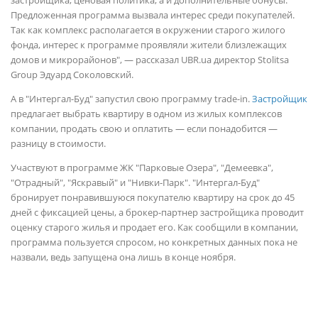
застройщика, ценовая политика, а и дополнительные бонусы.
Предложенная программа вызвала интерес среди покупателей.
Так как комплекс располагается в окружении старого жилого
фонда, интерес к программе проявляли жители близлежащих
домов и микрорайонов", — рассказал UBR.ua директор Stolitsa
Group Эдуард Соколовский.
А в "Интергал-Буд" запустил свою программу trade-in.
Застройщик
предлагает выбрать квартиру в одном из жилых комплексов
компании, продать свою и оплатить — если понадобится —
разницу в стоимости.
Участвуют в программе ЖК "Парковые Озера", "Демеевка",
"Отрадный", "Яскравый" и "Нивки-Парк". "Интергал-Буд"
бронирует понравившуюся покупателю квартиру на срок до 45
дней с фиксацией цены, а брокер-партнер застройщика проводит
оценку старого жилья и продает его. Как сообщили в компании,
программа пользуется спросом, но конкретных данных пока не
назвали, ведь запущена она лишь в конце ноября.