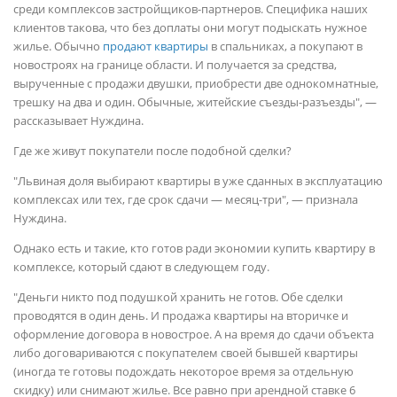
среди комплексов застройщиков-партнеров. Специфика наших
клиентов такова, что без доплаты они могут подыскать нужное
жилье. Обычно
продают квартиры
в спальниках, а покупают в
новостроях на границе области. И получается за средства,
вырученные с продажи двушки, приобрести две однокомнатные,
трешку на два и один. Обычные, житейские съезды-разъезды", —
рассказывает Нуждина.
Где же живут покупатели после подобной сделки?
"Львиная доля выбирают квартиры в уже сданных в эксплуатацию
комплексах или тех, где срок сдачи — месяц-три", — признала
Нуждина.
Однако есть и такие, кто готов ради экономии купить квартиру в
комплексе, который сдают в следующем году.
"Деньги никто под подушкой хранить не готов. Обе сделки
проводятся в один день. И продажа квартиры на вторичке и
оформление договора в новострое. А на время до сдачи объекта
либо договариваются с покупателем своей бывшей квартиры
(иногда те готовы подождать некоторое время за отдельную
скидку) или снимают жилье. Все равно при арендной ставке 6