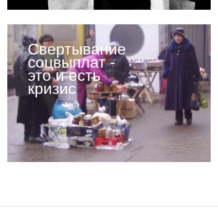
Свертывание
соцвыплат -
это и есть
кризис