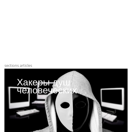
sections articles
Хакеры душ
человеческих