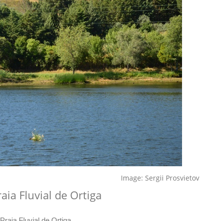
Image: Sergii Prosvietov
ia Fluvial de Ortiga
raia Fluvial de Ortiga