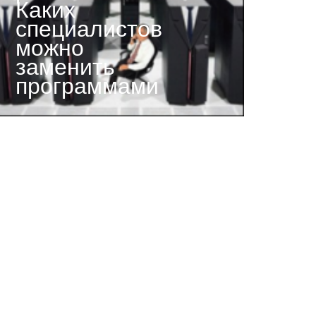
Каких
специалистов
можно
заменить
программами