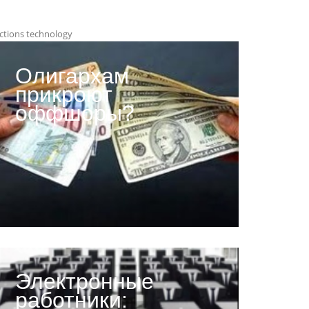
ctions technology
Олигархам
прикроют
оффшоры?
Электронные
работники: