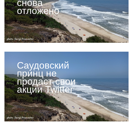
снова
отложено
Саудовский
принц не
продаст свои
акции Twitter