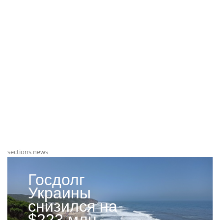
sections news
Госдолг
Украины
снизился на
$223 млн