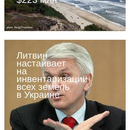
Литвин
настаивает
на
инвентаризации
всех земель
в Украине