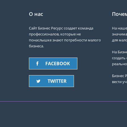
О нас
Почем
Сайт Бизнес Ресурс создает команда
На наше
профессионалов, которые не
значима
понаслышке знают потребности малого
для мало
бизнеса.
На Бизн
создать 
FACEBOOK
реально
Бизнес Р
TWITTER
вести уч