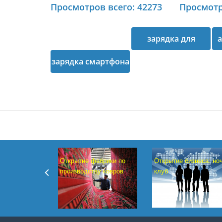
Просмотров всего: 42273
Просмотр
зарядка для
зарядка смартфона
смартфона
Открытие бизнеса: но
Открытие фабрики по
клуб
производству ковров