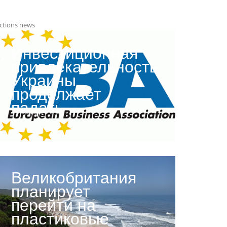
ctions news
Инвестиционная
привлекательность
Украины
продолжает
падать
Великобритания
планирует
перейти на
пластиковые