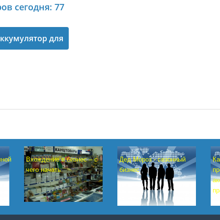
ов сегодня: 77
аккумулятор для
смартфона
Вхождение в бизнес – с
чной
Дед Мороз - сезонный
Ка
чего начать
бизнес
пр
ак
пр