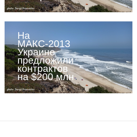
На
МАКС-2013
Украине
предложили
контрактов
на $200 млн