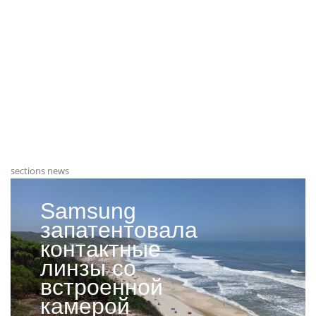
sections news
Samsung
запатентовала
контактные
линзы со
встроенной
камерой