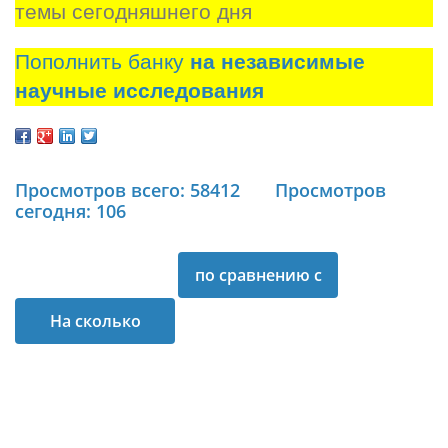
темы сегодняшнего дня
Пополнить банку
на независимые
научные исследования
Просмотров всего: 58412
Просмотров
сегодня: 106
по сравнению с
На сколько
аналогичным
ускорилась
периодом
годовая инфляция
прошлого года