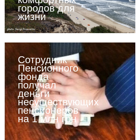
городов для
жизни
Сотрудник
Пенсионного
фонда
получал
деньги
несуществующих
пенсионеров
на 1 млн грн