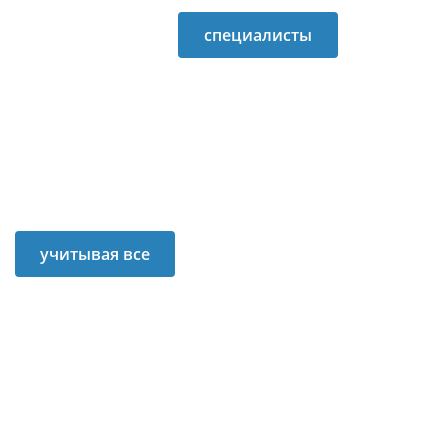
передан на
специалисты
испытания
Укроборонпрома в
военным По
сжатые сроки
словам Романа
доработали
Романова
бронетехнику
учитывая все
пожелания
военных.