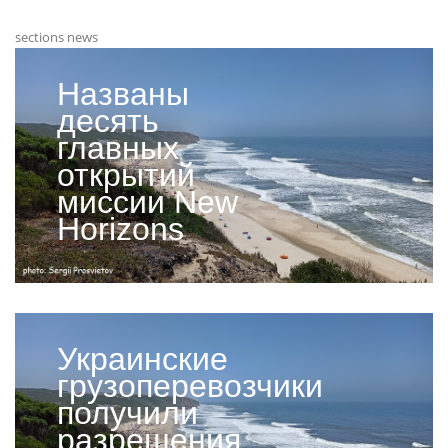
sections news
Названы
десять
главных
открытий
миссии New
Horizons
Украинские
грузоперевозчики
получили
разрешения