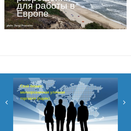
для работы в
Европе
Свой бизнес:
мелкорозничная уличная
торговля (ларёк)