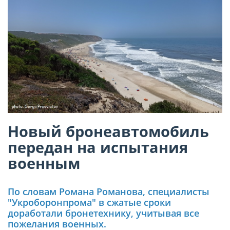
Новый бронеавтомобиль
передан на испытания
военным
По словам Романа Романова, специалисты
"Укроборонпрома" в сжатые сроки
доработали бронетехнику, учитывая все
пожелания военных.