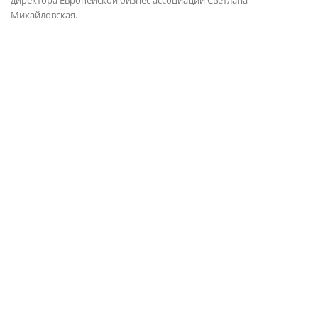
директора Европейской бизнес ассоциации Светлана
Михайловская.