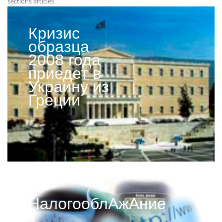
sections articles
Кризис
образца
2008 года
приедет в
Украину из
Греции
НалогооблАжАние