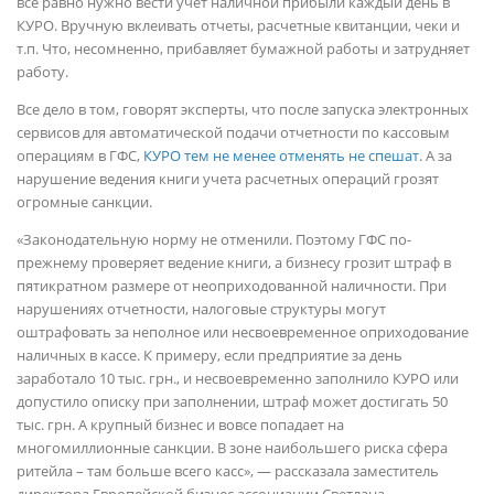
все равно нужно вести учет наличной прибыли каждый день в
КУРО. Вручную вклеивать отчеты, расчетные квитанции, чеки и
т.п. Что, несомненно, прибавляет бумажной работы и затрудняет
работу.
Все дело в том, говорят эксперты, что после запуска электронных
сервисов для автоматической подачи отчетности по кассовым
операциям в ГФС,
КУРО тем не менее отменять не спешат
. А за
нарушение ведения книги учета расчетных операций грозят
огромные санкции.
«Законодательную норму не отменили. Поэтому ГФС по-
прежнему проверяет ведение книги, а бизнесу грозит штраф в
пятикратном размере от неоприходованной наличности. При
нарушениях отчетности, налоговые структуры могут
оштрафовать за неполное или несвоевременное оприходование
наличных в кассе. К примеру, если предприятие за день
заработало 10 тыс. грн., и несвоевременно заполнило КУРО или
допустило описку при заполнении, штраф может достигать 50
тыс. грн. А крупный бизнес и вовсе попадает на
многомиллионные санкции. В зоне наибольшего риска сфера
ритейла – там больше всего касс», — рассказала заместитель