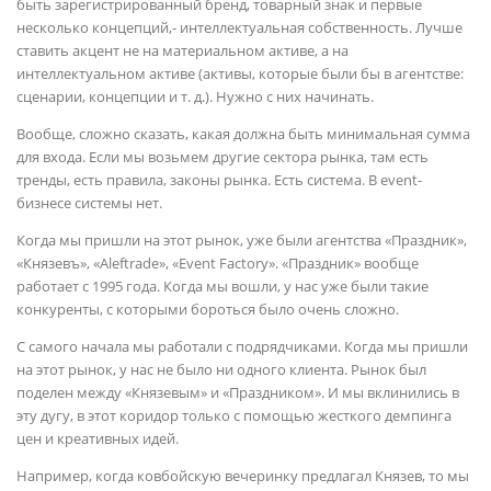
быть зарегистрированный бренд, товарный знак и первые
несколько концепций,- интеллектуальная собственность. Лучше
ставить акцент не на материальном активе, а на
интеллектуальном активе (активы, которые были бы в агентстве:
сценарии, концепции и т. д.). Нужно с них начинать.
Вообще, сложно сказать, какая должна быть минимальная сумма
для входа. Если мы возьмем другие сектора рынка, там есть
тренды, есть правила, законы рынка. Есть система. В event-
бизнесе системы нет.
Когда мы пришли на этот рынок, уже были агентства «Праздник»,
«Князевъ», «Aleftrade», «Event Factory». «Праздник» вообще
работает с 1995 года. Когда мы вошли, у нас уже были такие
конкуренты, с которыми бороться было очень сложно.
С самого начала мы работали с подрядчиками. Когда мы пришли
на этот рынок, у нас не было ни одного клиента. Рынок был
поделен между «Князевым» и «Праздником». И мы вклинились в
эту дугу, в этот коридор только с помощью жесткого демпинга
цен и креативных идей.
Например, когда ковбойскую вечеринку предлагал Князев, то мы