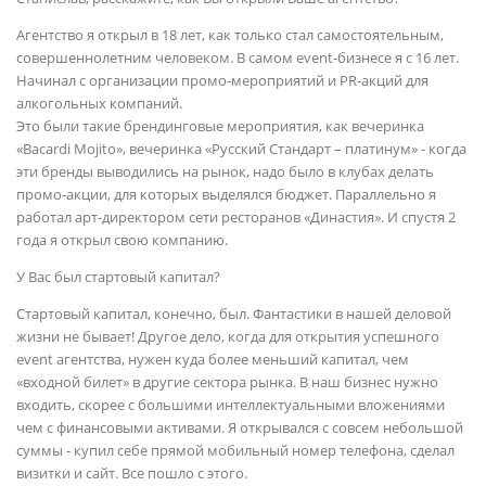
Агентство я открыл в 18 лет, как только стал самостоятельным,
совершеннолетним человеком. В самом event-бизнесе я с 16 лет.
Начинал с организации промо-мероприятий и PR-акций для
алкогольных компаний.
Это были такие брендинговые мероприятия, как вечеринка
«Bacardi Mojito», вечеринка «Русский Стандарт – платинум» - когда
эти бренды выводились на рынок, надо было в клубах делать
промо-акции, для которых выделялся бюджет. Параллельно я
работал арт-директором сети ресторанов «Династия». И спустя 2
года я открыл свою компанию.
У Вас был стартовый капитал?
Стартовый капитал, конечно, был. Фантастики в нашей деловой
жизни не бывает! Другое дело, когда для открытия успешного
event агентства, нужен куда более меньший капитал, чем
«входной билет» в другие сектора рынка. В наш бизнес нужно
входить, скорее с большими интеллектуальными вложениями
чем с финансовыми активами. Я открывался с совсем небольшой
суммы - купил себе прямой мобильный номер телефона, сделал
визитки и сайт. Все пошло с этого.