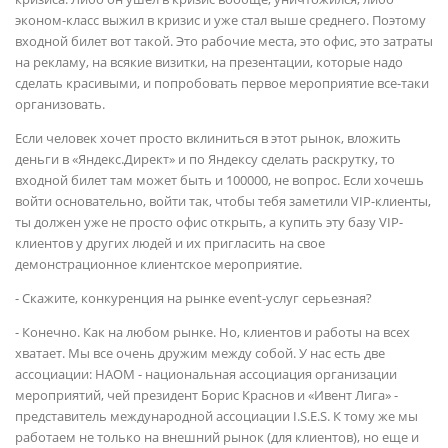
эконом-класс выжил в кризис и уже стал выше среднего. Поэтому
входной билет вот такой. Это рабочие места, это офис, это затраты
на рекламу, на всякие визитки, на презентации, которые надо
сделать красивыми, и попробовать первое мероприятие все-таки
организовать.
Если человек хочет просто вклиниться в этот рынок, вложить
деньги в «Яндекс.Директ» и по Яндексу сделать раскрутку, то
входной билет там может быть и 100000, не вопрос. Если хочешь
войти основательно, войти так, чтобы тебя заметили VIP-клиенты,
ты должен уже не просто офис открыть, а купить эту базу VIP-
клиентов у других людей и их пригласить на свое
демонстрационное клиентское мероприятие.
- Скажите, конкуренция на рынке event-услуг серьезная?
- Конечно. Как на любом рынке. Но, клиентов и работы на всех
хватает. Мы все очень дружим между собой. У нас есть две
ассоциации: НАОМ - национальная ассоциация организации
мероприятий, чей президент Борис Краснов и «Ивент Лига» -
представитель международной ассоциации I.S.E.S. К тому же мы
работаем не только на внешний рынок (для клиентов), но еще и