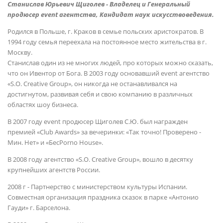
Станислав Юрьевич Щиголев - Владелец и Генеральный
продюсер event агентства, Кандидат наук искусствоведения.
Родился в Польше, г. Краков в семье польских аристократов. В
1994 году семья переехала на постоянное место жительства в г.
Москву.
Станислав один из не многих людей, про которых можно сказать,
что он Ивентор от Бога. В 2003 году основавший event агентство
«S.O. Creative Group», он никогда не останавливался на
достигнутом, развивая себя и свою компанию в различных
областях шоу бизнеса.
В 2007 году event продюсер Щиголев С.Ю. был награжден
премией «Club Awards» за вечеринки: «Так точно! Проверено -
Мин. Нет» и «БесPorno House».
В 2008 году агентство «S.O. Creative Group», вошло в десятку
крупнейших агентств России.
2008 г - Партнерство с министерством культуры Испании.
Совместная организация праздника сказок в парке «Антонио
Гауди» г. Барселона.