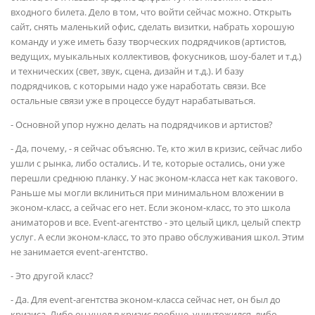
входного билета. Дело в том, что войти сейчас можно. Открыть
сайт, снять маленький офис, сделать визитки, набрать хорошую
команду и уже иметь базу творческих подрядчиков (артистов,
ведущих, муыкальных коллективов, фокусников, шоу-балет и т.д.)
и технических (свет, звук, сцена, дизайн и т.д.). И базу
подрядчиков, с которыми надо уже наработать связи. Все
остальные связи уже в процессе будут нарабатываться.
- Основной упор нужно делать на подрядчиков и артистов?
- Да, почему, - я сейчас объясню. Те, кто жил в кризис, сейчас либо
ушли с рынка, либо остались. И те, которые остались, они уже
перешли среднюю планку. У нас эконом-класса нет как такового.
Раньше мы могли вклиниться при минимальном вложении в
эконом-класс, а сейчас его нет. Если эконом-класс, то это школа
аниматоров и все. Event-агентство - это целый цикл, целый спектр
услуг. А если эконом-класс, то это право обслуживания школ. Этим
не занимается event-агентство.
- Это другой класс?
- Да. Для event-агентства эконом-класса сейчас нет, он был до
кризиса. Либо он ушел в кризис вообще, уничтожился, либо