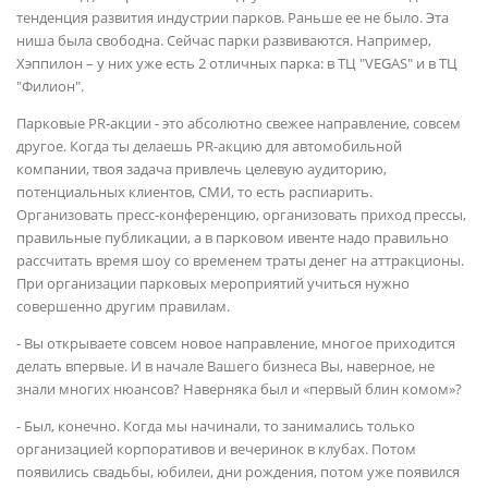
тенденция развития индустрии парков. Раньше ее не было. Эта
ниша была свободна. Сейчас парки развиваются. Например,
Хэппилон – у них уже есть 2 отличных парка: в ТЦ "VEGAS" и в ТЦ
"Филион".
Парковые PR-акции - это абсолютно свежее направление, совсем
другое. Когда ты делаешь PR-акцию для автомобильной
компании, твоя задача привлечь целевую аудиторию,
потенциальных клиентов, СМИ, то есть распиарить.
Организовать пресс-конференцию, организовать приход прессы,
правильные публикации, а в парковом ивенте надо правильно
рассчитать время шоу со временем траты денег на аттракционы.
При организации парковых мероприятий учиться нужно
совершенно другим правилам.
- Вы открываете совсем новое направление, многое приходится
делать впервые. И в начале Вашего бизнеса Вы, наверное, не
знали многих нюансов? Наверняка был и «первый блин комом»?
- Был, конечно. Когда мы начинали, то занимались только
организацией корпоративов и вечеринок в клубах. Потом
появились свадьбы, юбилеи, дни рождения, потом уже появился