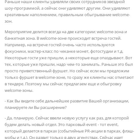
Раньше наши клиенты удивляли своих сотрудников звездной
шоу-программой, а сейчас они удивляют другим. Они удивляют
креативным наполнением, правильным обыгрывание welcome-
зон.
Мероприятие делится всегда на две категории: welcome-зона и
банкетная зона. В welcome-зоне происходит встреча гостей.
Например, на встрече гостей очень часто используются
фокусники, мастер-класс по чеканке монет, фотостудии и т.д.
Некоторые гости уже пришли, а некоторые еще опаздывают. Вот
тех, которые уже пришли, надо чем-то занимать. Раньше это был
просто приветственный фуршет. Но сейчас если мы предложим
только фуршет в welcome-зоне, то сразу же клиенты нас отметают
в тендере. Поэтому мы сейчас предлагаем еще и обыгровку
welcome-зоны.
- Как Вы видите себе дальнейшее развитие Вашей организации,
планируете ли Вы расширение?
- Да, планирую. Сейчас ввели новую услугу как раз, для которой
будем делать новый отдел. Это парковый event - тот event,
который делается в парках (событийные PR-акции в парках, флэш-
мобы и т.д.). Он развит только в двух агентствах. Сейчас идет