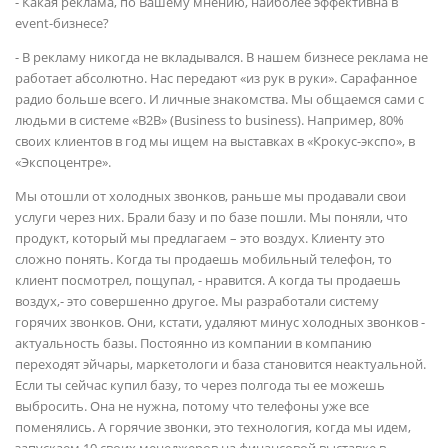
- Какая реклама, по Вашему мнению, наиболее эффективна в
event-бизнесе?
- В рекламу никогда не вкладывался. В нашем бизнесе реклама не
работает абсолютно. Нас передают «из рук в руки». Сарафанное
радио больше всего. И личные знакомства. Мы общаемся сами с
людьми в системе «B2B» (Business to business). Например, 80%
своих клиентов в год мы ищем на выставках в «Крокус-экспо», в
«Экспоцентре».
Мы отошли от холодных звонков, раньше мы продавали свои
услуги через них. Брали базу и по базе пошли. Мы поняли, что
продукт, который мы предлагаем – это воздух. Клиенту это
сложно понять. Когда ты продаешь мобильный телефон, то
клиент посмотрел, пощупал, - нравится. А когда ты продаешь
воздух,- это совершенно другое. Мы разработали систему
горячих звонков. Они, кстати, удаляют минус холодных звонков -
актуальность базы. Постоянно из компании в компанию
переходят эйчары, маркетологи и база становится неактуальной.
Если ты сейчас купил базу, то через полгода ты ее можешь
выбросить. Она не нужна, потому что телефоны уже все
поменялись. А горячие звонки, это технология, когда мы идем,
запускаем 10 своих менеджеров на финансовой выставке в