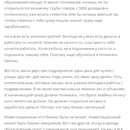
образования никуда. И важно понимание, хочешь ли ты
открыться потихонечку, грубо говоря, с 5000 долларов и
потихонечку уже искать клиентов. Или ты хочешь влиться так,
чтобы клиенты к тебе сразу пошли, значит сразу надо
зарабатывать.
Не у всех есть миллион рублей. Вообще не у всех есть деньги, а
работать-то хочется. Причем не на кого-то, а на самого себя
хочется работать. Хочется быть не в подчинении у кого-то, а
подчинить самому себе. Поэтому надо обучиться и понимать
законы.
Вот есть закон двух цен подрядчиков: одна цена для чужих с
улицы, другая - для своих. Надо уметь эту свою цену делать. Есть
коллегиальные, оптовые заказы, есть разные методики работы с
подрядчиками. Я на своих мастер-классах именно это и объясняю.
И начинающий сразу должен понимать, что брать взаймы он ни у
кого ничего не должен. Он должен открыться на свои и
заработать деньги. Потому что наш бизнес хаотичный.
Инвестиционным этот бизнес быть не может. Инвестиционный
может быть бизнес лимузинов. Вот там другое. Когда в аренде
оборудования сидит 5 менеджеров, они принимают заказы и все.