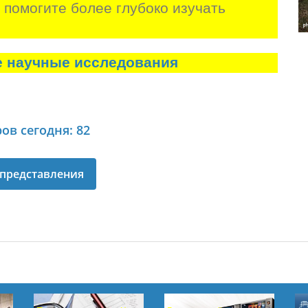
и помогите более глубоко изучать 
е научные исследования
ов сегодня: 82
представления