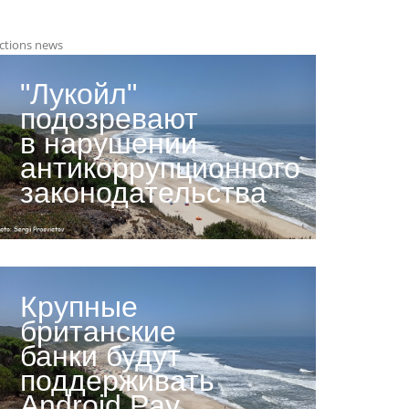
ctions news
"Лукойл"
подозревают
в нарушении
антикоррупционного
законодательства
Крупные
британские
банки будут
поддерживать
Android Pay