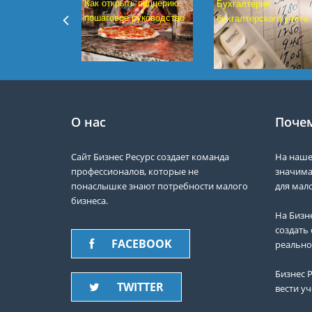
Как открыть пиццерию:
Бухгалтерия
пошаговое руководство
бухгалтерского учета
О нас
Почем
Сайт Бизнес Ресурс создает команда
На наше
профессионалов, которые не
значима
понаслышке знают потребности малого
для мало
бизнеса.
На Бизн
создать 
FACEBOOK
реально
Бизнес Р
TWITTER
вести уч