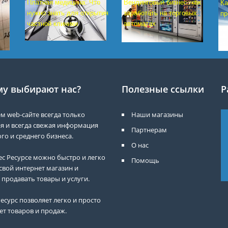
Платная медицина: Что
Вендинговый бизнес: как
Ка
нужно знать для открытия
заработать на торговых
пр
частной клиники
автоматах
у выбирают нас?
Полезные ссылки
Р
м web-сайте всегда только
Наши магазины
я и всегда свежая информация
Партнерам
го и среднего бизнеса.
О нас
ес Ресурсе можно быстро и легко
Помощь
свой интернет магазин и
 продавать товары и услуги.
есурс позволяет легко и просто
ет товаров и продаж.