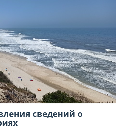
вления сведений о
риях