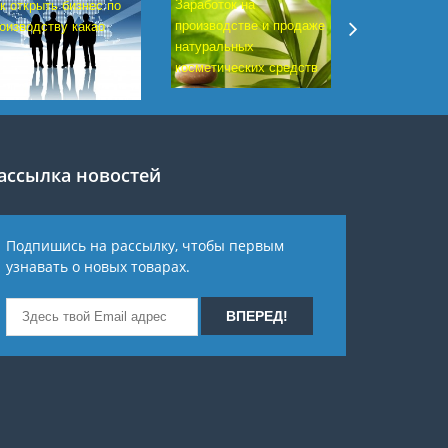
Заработок на
к открыть бизнес по
Нормативный
производстве и продаже
оизводству какао
согласования
натуральных
необходимые
косметических средств
открытия мал
ассылка новостей
Подпишись на рассылку, чтобы первым
узнавать о новых товарах.