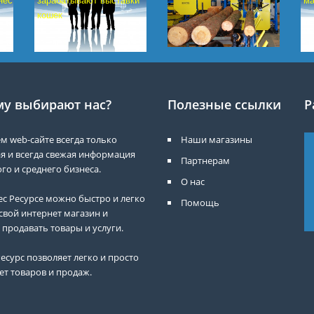
нес
зарабатывают выставки
ма
кошек
у выбирают нас?
Полезные ссылки
Р
м web-сайте всегда только
Наши магазины
я и всегда свежая информация
Партнерам
го и среднего бизнеса.
О нас
ес Ресурсе можно быстро и легко
Помощь
свой интернет магазин и
 продавать товары и услуги.
есурс позволяет легко и просто
ет товаров и продаж.