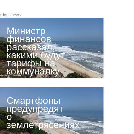
ctions news
Министр
финансов
рассказал,
какими будут
тарифы на
коммуналку
в
следующем
году
Смартфоны
предупредят
о
землетрясениях