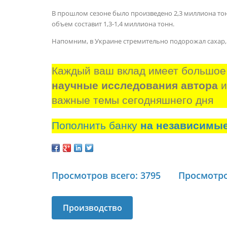
В прошлом сезоне было произведено 2,3 миллиона тон
объем составит 1,3-1,4 миллиона тонн.
Напомним, в Украине стремительно подорожал сахар, 
Каждый ваш вклад имеет большое
научные исследования автора
 
важные темы сегодняшнего дня
Пополнить банку
на независимы
Просмотров всего: 3795
Просмотро
Производство