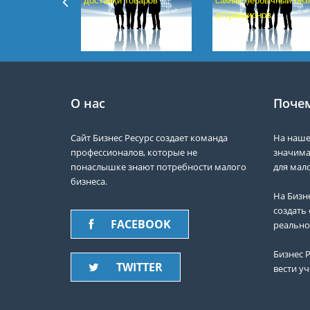
доставки товаров
самый необычный биз
аттракционов
О нас
Почем
Сайт Бизнес Ресурс создает команда
На наше
профессионалов, которые не
значима
понаслышке знают потребности малого
для мало
бизнеса.
На Бизн
создать 
FACEBOOK
реально
Бизнес Р
TWITTER
вести уч