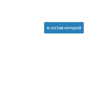
задолжала
Захидинкомбанку
почти миллиард
в состав которой
гривен Ключевой
входят
долговой пакет
действующие
Захидинкомбанку
депутаты разных
сформировала так
уровней и беглые
называемая
провинциальные
"луцкая семерка"
олигархи