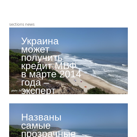
sections news
Украина
может
получить
кредит МВФ
в марте 2014
года –
эксперт
Названы
самые
прозрачные