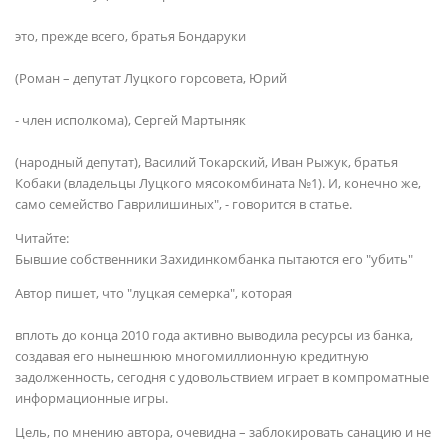
это, прежде всего, братья Бондаруки
(Роман – депутат Луцкого горсовета, Юрий
- член исполкома), Сергей Мартыняк
(народный депутат), Василий Токарский, Иван Рыжук, братья
Кобаки (владельцы Луцкого мясокомбината №1). И, конечно же,
само семейство Гаврилишиных", - говорится в статье.
Читайте:
Бывшие собственники Захидинкомбанка пытаются его "убить"
Автор пишет, что "луцкая семерка", которая
вплоть до конца 2010 года активно выводила ресурсы из банка,
создавая его нынешнюю многомиллионную кредитную
задолженность, сегодня с удовольствием играет в компроматные
информационные игры.
Цель, по мнению автора, очевидна – заблокировать санацию и не