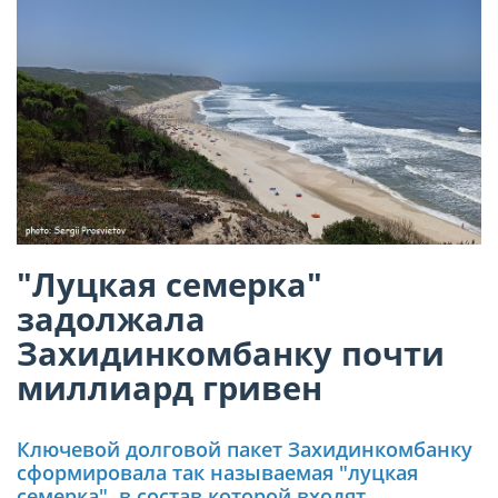
"Луцкая семерка"
задолжала
Захидинкомбанку почти
миллиард гривен
Ключевой долговой пакет Захидинкомбанку
сформировала так называемая "луцкая
семерка", в состав которой входят