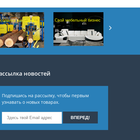
Свой мебельный бизнес
сопилка как бизнес
Исчерпываю
руководство 
интернет-маг
ассылка новостей
Подпишись на рассылку, чтобы первым
узнавать о новых товарах.