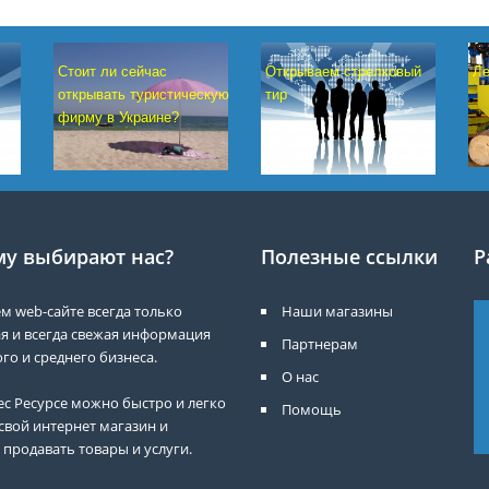
Ле
Стоит ли сейчас
Открываем стрелковый
открывать туристическую
тир
фирму в Украине?
у выбирают нас?
Полезные ссылки
Р
м web-сайте всегда только
Наши магазины
я и всегда свежая информация
Партнерам
го и среднего бизнеса.
О нас
ес Ресурсе можно быстро и легко
Помощь
свой интернет магазин и
 продавать товары и услуги.