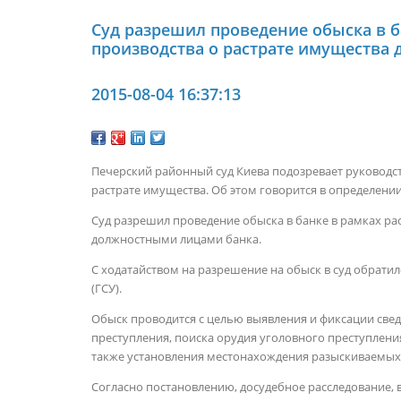
Суд разрешил проведение обыска в б
производства о растрате имущества
2015-08-04 16:37:13
Печерский районный суд Киева подозревает руководс
растрате имущества. Об этом говорится в определении 
Суд разрешил проведение обыска в банке в рамках ра
должностными лицами банка.
С ходатайством на разрешение на обыск в суд обрати
(ГСУ).
Обыск проводится с целью выявления и фиксации све
преступления, поиска орудия уголовного преступления
также установления местонахождения разыскиваемых
Согласно постановлению, досудебное расследование, в