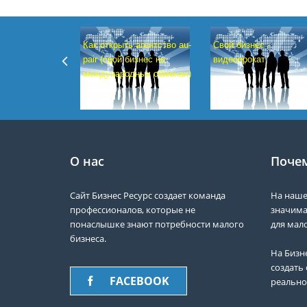
Как открыть агентство au-
Свой бизнес -
pair (свой бизнес на
видеопрокат
международных обменах)
О нас
Почем
Сайт Бизнес Ресурс создает команда
На наше
профессионалов, которые не
значима
понаслышке знают потребности малого
для мало
бизнеса.
На Бизн
создать 
FACEBOOK
реально