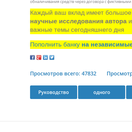
обналичивания средств через договора с фиктивным
Каждый ваш вклад имеет большое
научные исследования автора
 
важные темы сегодняшнего дня
Пополнить банку
на независимы
Просмотров всего: 47832
Просмотр
Руководство
одного