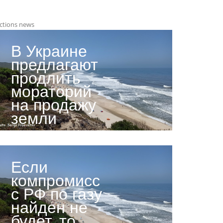
ctions news
В Украине
предлагают
продлить
мораторий
на продажу
земли
Если
компромисс
с РФ по газу
найден не
будет, то