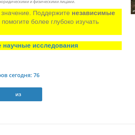
и юридическими и физическими лицами.
 значение. Поддержите 
независимые 
и помогите более глубоко изучать 
е научные исследования
ов сегодня: 76
из