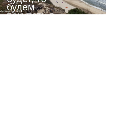
будем
покупать в
Европе -
Кожара