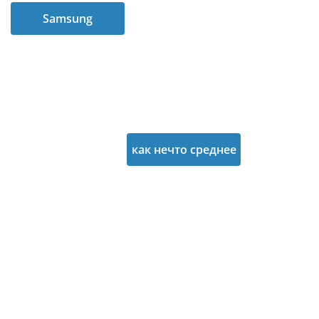
Samsung
представила
самый большой
планшет на базе
Android В
как нечто среднее
компании
между планшетом
позиционируют
и портативным
устройство
телевизором.