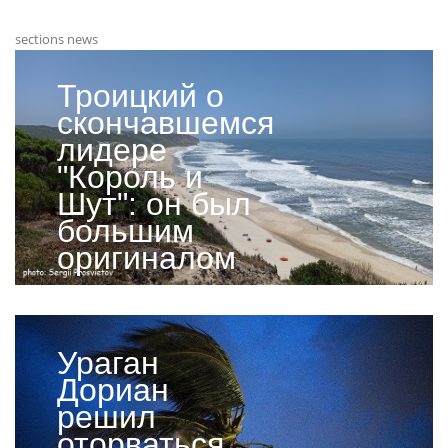
sections news
Троицкий о
скончавшемся
лидере
"Король и
Шут": он был
большим
оригиналом
Ураган
Дориан
решил
оторваться