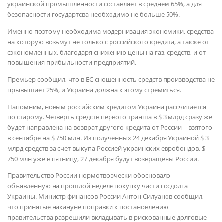
украинской промышленности составляет в среднем 65%, а для
безопасности государтсва необходимо не больше 50%.
Именно поэтому необходима модернизация экономики, средства
на которую возьмут не только с российского кредита, а также от
сэкономленных, благодаря снижению цены на газ, средств, и от
повышения прибыльности предприятий.
Премьер сообщил, что в ЕС сношенность средств производства не
прывышает 25%, и Украина должна к этому стремиться.
Напомним, новым российским кредитом Украина рассчитается
по старому. Четверть средств первого транша в $ 3 млрд сразу же
будет направлена на возврат другого кредита от России – взятого
в сентябре на $ 750 млн. Из полученных 24 декабря Украиной $ 3
млрд средств за счет выкупа Россией украинских евробондов, $
750 млн уже в пятницу, 27 декабря будут возвращены России.
Правительство России нормотворчески обосновало
объявленную на прошлой неделе покупку части госдолга
Украины. Министр финансов России Антон Силуанов сообщил,
что принятые накануне поправки к постановлению
правительства разрешили вкладывать в рискованные долговые