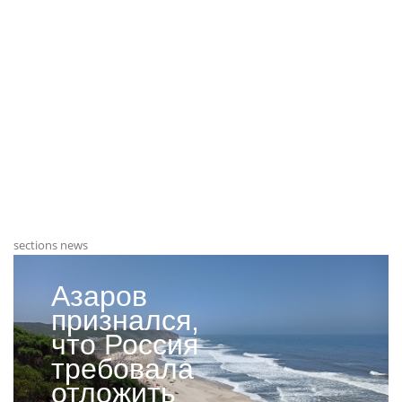
sections news
Азаров
признался,
что Россия
требовала
отложить