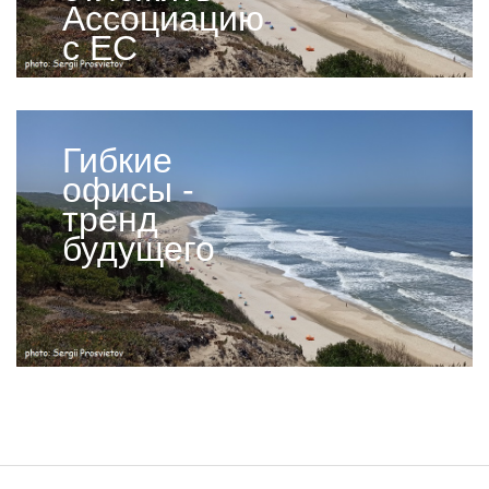
Ассоциацию
с ЕС
Гибкие
офисы -
тренд
будущего