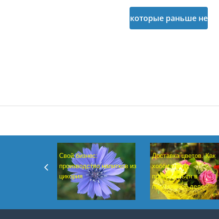
за виртуальные
которые раньше не
деньги даже для
сталкивались с
тех пользователей
Bitcoin.
Доставка цветов. Как
Свой бизнес:
хобби может
производство напитков из
превратиться в
цикория
прибыльное дело