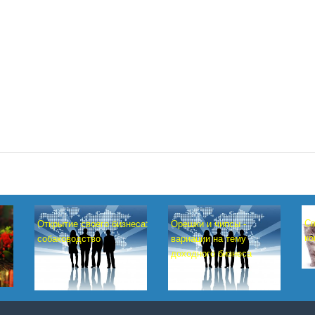
Св
Открытие своего бизнеса:
Орешки и чипсы -
ко
собаководство
вариации на тему
доходного бизнеса