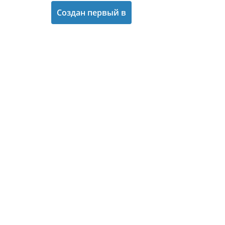
Создан первый в
мире браузер для
интернет-торговли
за Bitcoin
Интерфейс
браузера BitHappy
позволит
использовать его
для покупки и
продажи товаров