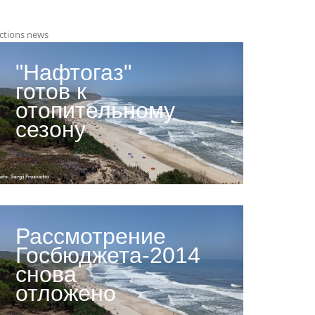
ctions news
"Нафтогаз"
готов к
отопительному
сезону
Рассмотрение
Госбюджета-2014
снова
отложено