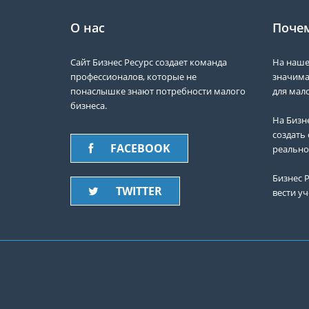
О нас
Почем
Сайт Бизнес Ресурс создает команда
На наше
профессионалов, которые не
значима
понаслышке знают потребности малого
для мало
бизнеса.
На Бизн
создать 
FACEBOOK
реально
Бизнес Р
TWITTER
вести уч