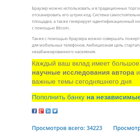
Браузер можно использовать и в традиционных торговы
отсканировать его штрих-код. Система самостоятельно
площадке, а также генерирует идентификационный но
с помощью Bitcoin.
Также с помощью браузера можно совершать пожертв
для мобильных телефонов. Амбициозная цель стартапа
незабанкированного населения.
Каждый ваш вклад имеет большое
научные исследования автора
 
важные темы сегодняшнего дня
Пополнить банку
на независимы
Просмотров всего: 34223
Просмотр