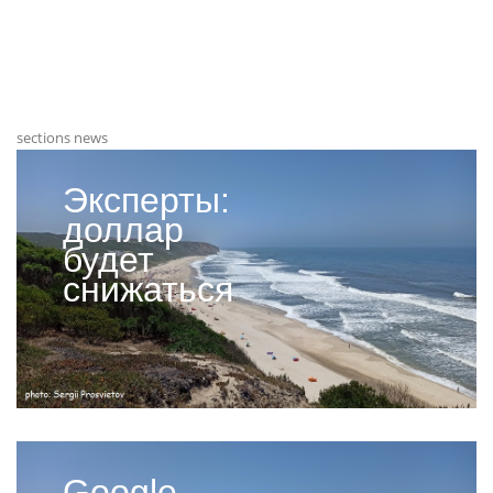
sections news
Эксперты:
доллар
будет
снижаться
Google