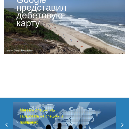
представил
дебетовую
карту
Магазин специй: как
заработать на специях и
приправах