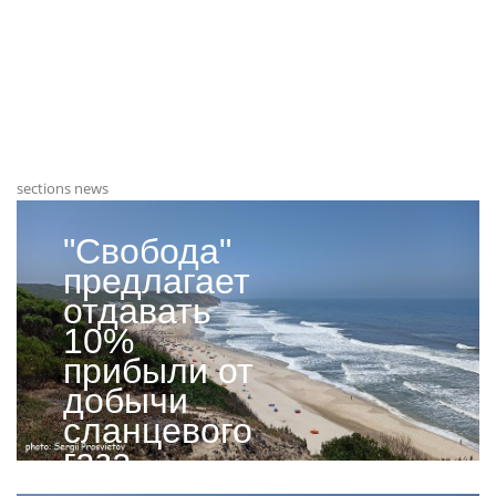
sections news
"Свобода"
предлагает
отдавать
10%
прибыли от
добычи
сланцевого
газа
местным