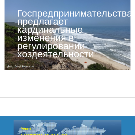
бюджетам
Госпредпринимательства
предлагает
кардинальные
изменения в
регулировании
хоздеятельности
Успех