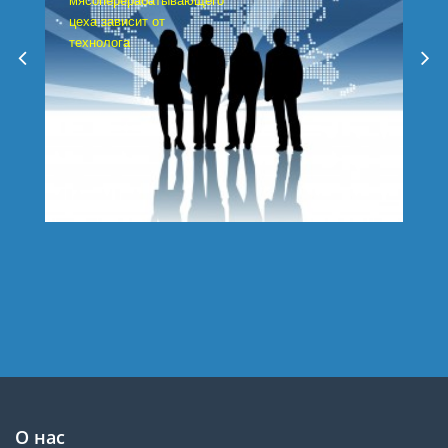
мясоперерабатывающего
цеха зависит от
технолога
О нас