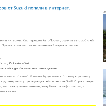
в от Suzuki попали в интернет.
se
ли в интернет. Как передает АвтоПортал, один из автомобилей,
-4. Презентация машин намечена на 3 марта, в рамках
е
pid, Octavia и Yeti
раткий курс безопасного вождения
ктным автомобилем". Машина будет иметь большую решетку
 крупнее, чем существующая сейчас версия Swift.У кроссовера
ути, машина должна сменить Jimny.Больше информации, к
автосалона.