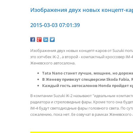
Изображения двух новых концепт-каро
2015-03-03 07:01:39
Изображения двух новых концепт-каров от Suzuki попа
это хэтчбек iK-2 , а второй - компактный кроссовер iM
Женевского автосалона.
Tata Nano станет лучше, мощнее, но дорож
В Женеву привезут спецверсии Skoda Fabia, Ra
Каждый гость автосалонов Honda пройдет к
В компании Suzuki iK-2 называют "идеальным компа
радиатора и стреловидные фары. Кроме того она будет
iM-4 будут светодиодные фары головного света. По с
сожалению, пока нет. Ее озвучат в рамках Женевского 