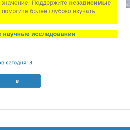
 значение. Поддержите 
независимые 
и помогите более глубоко изучать 
е научные исследования
в сегодня: 3
в