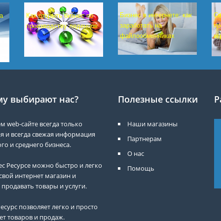
Бизнес в интернете: как
Св
Как открыть бизнес по
а
заработать на
пр
производству леденцов
файлообменниках
иг
у выбирают нас?
Полезные ссылки
Р
м web-сайте всегда только
Наши магазины
я и всегда свежая информация
Партнерам
го и среднего бизнеса.
О нас
ес Ресурсе можно быстро и легко
Помощь
свой интернет магазин и
 продавать товары и услуги.
есурс позволяет легко и просто
ет товаров и продаж.