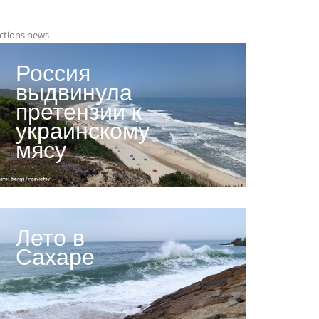
ctions news
Россия
выдвинула
претензии к
украинскому
мясу
Лето в
Сахаре