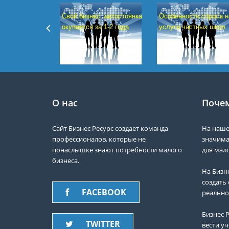
Свой бизнес: автостоянка
Особенности спроса н
окупается за 1-2 года
услуги частных школ
О нас
Почем
Сайт Бизнес Ресурс создает команда
На наше
профессионалов, которые не
значима
понаслышке знают потребности малого
для мало
бизнеса.
На Бизн
создать 
FACEBOOK
реально
Бизнес Р
TWITTER
вести уч