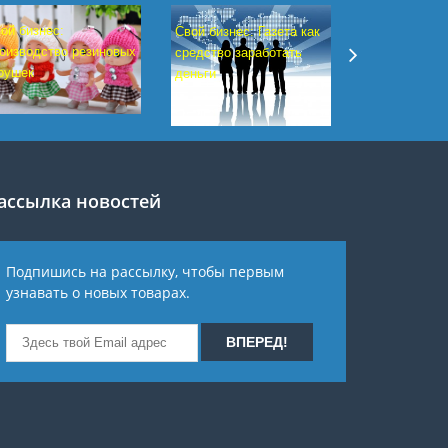
ой бизнес:
Свой бизнес: Газета как
Свой бизнес:
оизводство резиновых
средство заработать
производство
рушек
деньги
белья
ассылка новостей
Подпишись на рассылку, чтобы первым
узнавать о новых товарах.