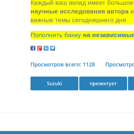
Каждый ваш вклад имеет большое
научные исследования автора
 
важные темы сегодняшнего дня
Пополнить банку
на независимы
Просмотров всего: 1128
Просмотро
Suzuki
презентует